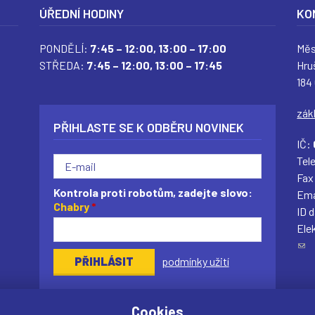
ÚŘEDNÍ HODINY
KO
PONDĚLÍ:
7:45 – 12:00,
13:00 – 17:00
Měs
STŘEDA:
7:45 – 12:00,
13:00 – 17:45
Hru
184
zák
PŘIHLASTE SE K ODBĚRU NOVINEK
IČ:
Tel
Fax
Kontrola proti robotům, zadejte slovo:
Ema
Chabry
*
ID 
Ele
(
podmínky užití
o
d
k
Cookies
a