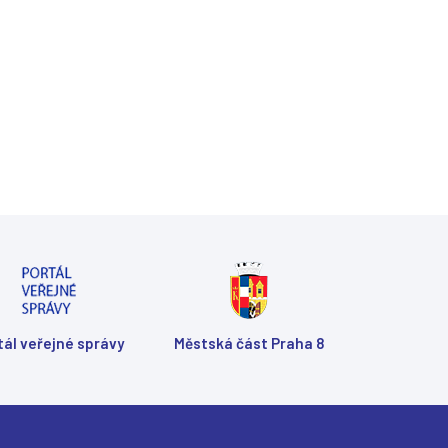
Shar
Shar
Shar
Sen
Prin
tál veřejné správy
Městská část Praha 8