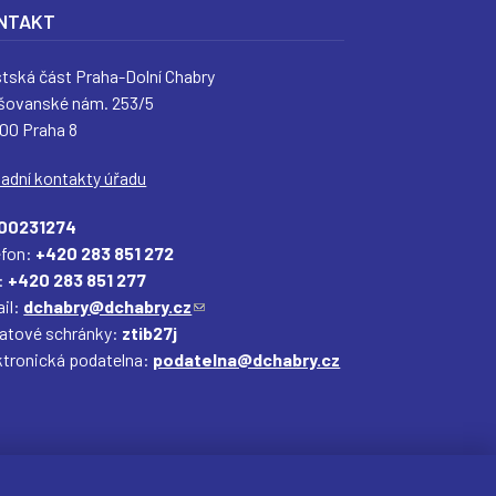
NTAKT
tská část Praha-Dolní Chabry
šovanské nám. 253/5
 00 Praha 8
ladní kontakty úřadu
00231274
efon:
+420 283 851 272
:
+420 283 851 277
il:
dchabry@dchabry.cz
(
datové schránky:
ztib27j
o
ktronická podatelna:
podatelna@dchabry.cz
d
k
a
z
o
d