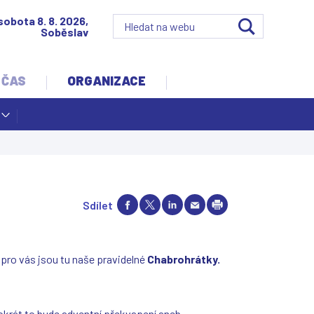
sobota 8. 8. 2026,
Soběslav
 ČAS
ORGANIZACE
Sdílet
pro vás jsou tu naše pravidelné
Chabrohrátky.
tokrát to bude adventní překvapení aneb