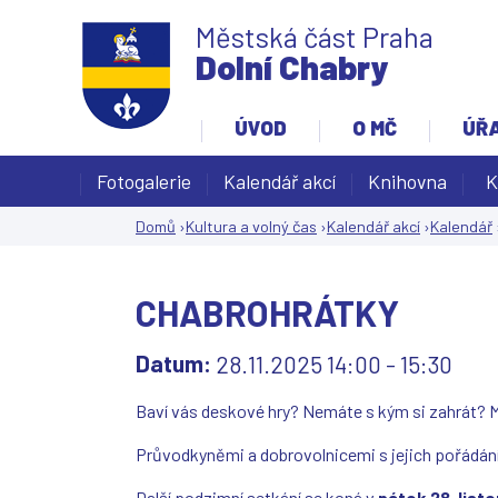
Městská část Praha
Dolní Chabry
ÚVOD
O MČ
ÚŘ
Fotogalerie
Kalendář akcí
Knihovna
K
Domů
›
Kultura a volný čas
›
Kalendář akcí
›
Kalendář
Jste
zde
CHABROHRÁTKY
Datum:
28.11.2025
14:00
-
15:30
Baví vás deskové hry? Nemáte s kým si zahrát? M
Průvodkyněmi a dobrovolnicemi s jejich pořádání
Další podzimní setkání se koná v
pátek 28. list