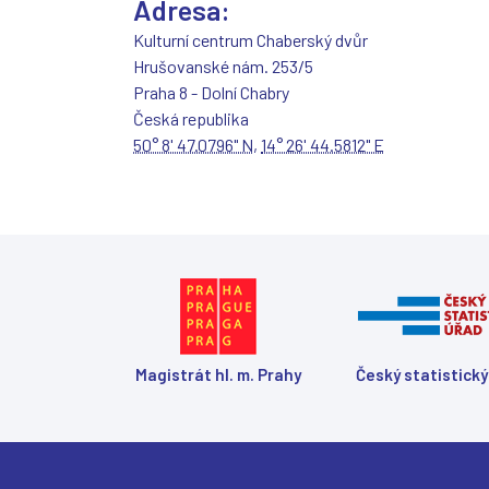
Adresa:
Kulturní centrum Chaberský dvůr
Hrušovanské nám. 253/5
Praha 8 - Dolní Chabry
Česká republika
50° 8' 47.0796" N
,
14° 26' 44.5812" E
Magistrát hl. m. Prahy
Český statistický