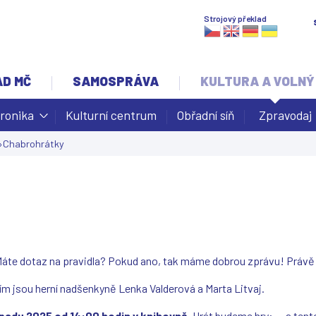
Jump to navigation
Strojový překlad
AD MČ
SAMOSPRÁVA
KULTURA A VOLNÝ
ronika
Kulturní centrum
Obřadní síň
Zpravodaj
›
Chabrohrátky
áte dotaz na pravidla? Pokud ano, tak máme dobrou zprávu! Právě 
m jsou herní nadšenkyně Lenka Valderová a Marta Litvaj.
opadu 2025 od 14:00 hodin v knihovně.
Hrát budeme hry: ... a ten