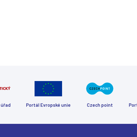
(
(
(
(
 úřad
Portál Evropské unie
Czech point
Por