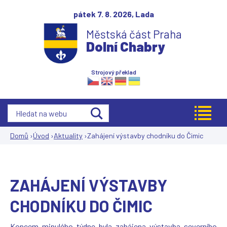
Jump to navigation
pátek 7. 8. 2026,
Lada
Městská část Praha
Dolní Chabry
Strojový překlad
Domů
›
Úvod
›
Aktuality
›
Zahájení výstavby chodníku do Čimic
Jste
zde
ZAHÁJENÍ VÝSTAVBY
CHODNÍKU DO ČIMIC
Koncem minulého týdne byla zahájena výstavba severního