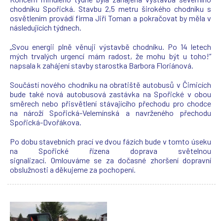
chodníku Spořická. Stavbu 2,5 metru širokého chodníku s
osvětlením provádí firma Jiří Toman a pokračovat by měla v
následujících týdnech.
„Svou energii plně věnuji výstavbě chodníku. Po 14 letech
mých trvalých urgencí mám radost, že mohu být u toho!“
napsala k zahájení stavby starostka Barbora Floriánová.
Součástí nového chodníku na obratiště autobusů v Čimicích
bude také nová autobusová zastávka na Spořické v obou
směrech nebo přisvětlení stávajícího přechodu pro chodce
na nároží Spořická-Velemínská a navrženého přechodu
Spořická-Dvořákova.
Po dobu stavebních prací ve dvou fázích bude v tomto úseku
na Spořické řízena doprava světelnou
signalizací. Omlouváme se za dočasné zhoršení dopravní
obslužnosti a děkujeme za pochopení.