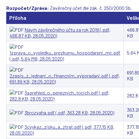
Rozpočet/Zpráva:
Závěrečný účet dle zák. č. 250/2000 Sb.
Příloha
Velik
Návrh závěrečného účtu za rok 2019 (.pdf,
466.8
466.87 KB, 28.05.2020)
KB
1zprava_o_vysledku_prezkumu_hospodareni_mc.pdf
5.64 
(.pdf, 5.64 MB, 28.05.2020)
691.8
2zapis_z_jednani_o_financnim_vyporadani.pdf (.pdf,
KB
691.89 KB, 28.05.2020)
3aprehled_o_peneznich_tocich.pdf (.pdf,
282.8
282.8 KB, 28.05.2020)
363.2
3brozvaha.pdf (.pdf, 363.28 KB, 28.05.2020)
KB
3cvykaz_zisku_a_ztrat.pdf (.pdf, 377.15 KB,
377.1
28.05.2020)
KB