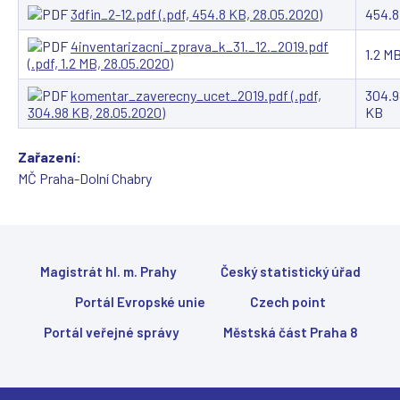
3dfin_2-12.pdf (.pdf, 454.8 KB, 28.05.2020)
454.8
4inventarizacni_zprava_k_31._12._2019.pdf
1.2 M
(.pdf, 1.2 MB, 28.05.2020)
komentar_zaverecny_ucet_2019.pdf (.pdf,
304.9
304.98 KB, 28.05.2020)
KB
Zařazení:
MČ Praha-Dolní Chabry
Magistrát hl. m. Prahy
Český statistický úřad
Portál Evropské unie
Czech point
Portál veřejné správy
Městská část Praha 8