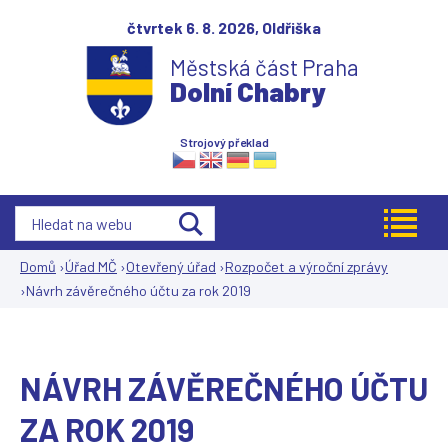
Jump to navigation
čtvrtek 6. 8. 2026,
Oldřiška
Městská část Praha
Dolní Chabry
Strojový překlad
Domů
›
Úřad MČ
›
Otevřený úřad
›
Rozpočet a výroční zprávy
›
Návrh závěrečného účtu za rok 2019
Jste
zde
NÁVRH ZÁVĚREČNÉHO ÚČTU
ZA ROK 2019