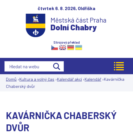
Jump to navigation
čtvrtek 6. 8. 2026,
Oldřiška
Městská část Praha
Dolní Chabry
Strojový překlad
Domů
›
Kultura a volný čas
›
Kalendář akcí
›
Kalendář
›
Kavárnička
Chaberský dvůr
Jste
zde
KAVÁRNIČKA CHABERSKÝ
DVŮR