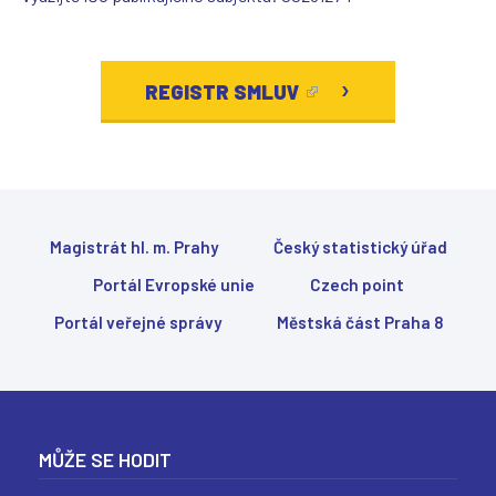
(
REGISTR SMLUV
T
E
N
T
Magistrát hl. m. Prahy
Český statistický úřad
O
Portál Evropské unie
Czech point
O
D
Portál veřejné správy
Městská část Praha 8
K
A
Z
S
MŮŽE SE HODIT
E