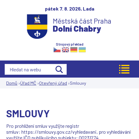
Jump to navigation
pátek 7. 8. 2026,
Lada
Městská část Praha
Dolní Chabry
Strojový překlad
Domů
›
Úřad MČ
›
Otevřený úřad
›
Smlouvy
Jste
zde
SMLOUVY
Pro prohlížení smluv využijte registr
smluv: https://smlouvy.gov.cz/vyhledavani, pro vyhledávání
využijte IČO publikujícího subjektu: 00231274