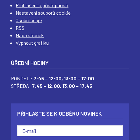
Prohlášení o přístupnosti
O
Nastavení souborů cookie
T
Osobní údaje
E
RSS
V
Mapa stránek
Vypnout grafiku
Ř
E
ÚŘEDNÍ HODINY
V
N
PONDĚLÍ:
7:45 – 12:00,
13:00 – 17:00
O
STŘEDA:
7:45 – 12:00,
13:00 – 17:45
V
É
M
PŘIHLASTE SE K ODBĚRU NOVINEK
O
K
N