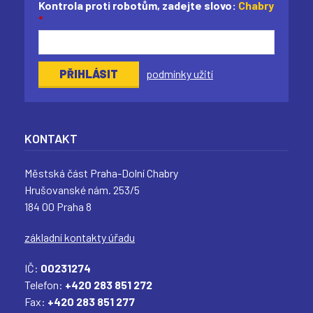
(
(
(
(
Kontrola proti robotům, zadejte slovo:
Chabry
Ě
*
)
podmínky užití
KONTAKT
Městská část Praha-Dolní Chabry
Hrušovanské nám. 253/5
184 00 Praha 8
základní kontakty úřadu
IČ:
00231274
Telefon:
+420 283 851 272
Fax:
+420 283 851 277