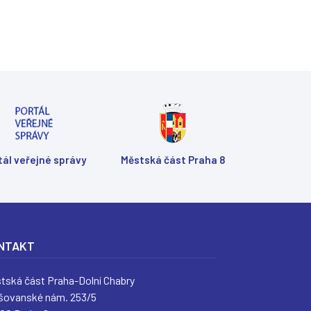
tál veřejné správy
Městská část Praha 8
NTAKT
tská část Praha-Dolní Chabry
šovanské nám. 253/5