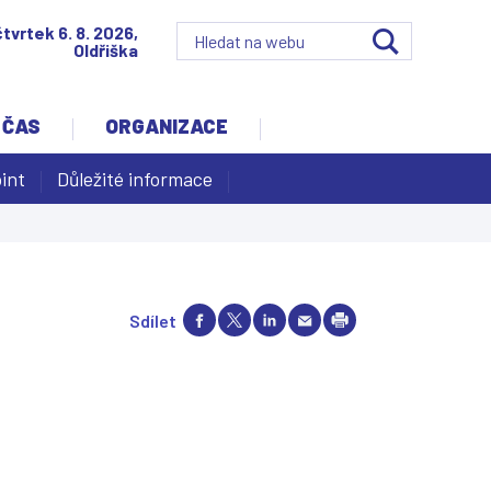
čtvrtek 6. 8. 2026,
Oldřiška
 ČAS
ORGANIZACE
int
Důležité informace
Sdílet