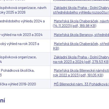
příspěvková organizace, návrh
Základní škola Praha - Dolní Chab
oky 2025 a 2026
střednědobého výhledu rozpočtu rok
řednědobého výhledu 2024 a
Mateřská škola Chaberáček, návr
(14.11.2023) (pdf, 189.98 KB)
 výhled na rok 2023 a 2024
Mateřská škola Beranov, střednědo
obý výhled na rok 2023 a
Mateřská škola Chaberáček, středn
KB)
příspěvková organizace,
Základní škola Praha - Dolní Chab
24
na rok 2023 a 2024 (pdf, 279.53 KB
, Pohádková školička,
Mateřská škola Bílenecké náměstí
23
rok 2022 a 2023 (pdf, 191.05 KB)
ička výhled 2019-2020
MŠ Bílenecké nám. 33 Pohádková š
ní