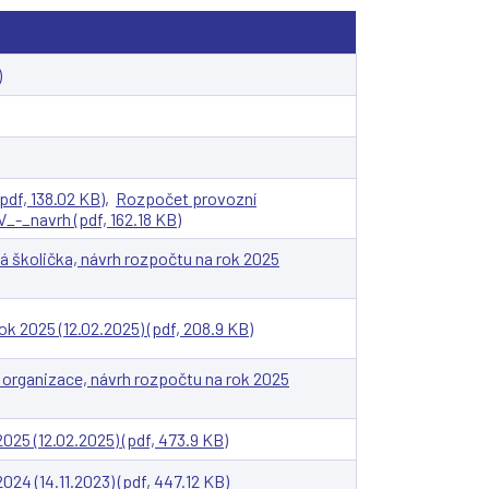
)
pdf, 138.02 KB)
,
Rozpočet provozní
_navrh (pdf, 162.18 KB)
 školička, návrh rozpočtu na rok 2025
k 2025 (12.02.2025) (pdf, 208.9 KB)
á organizace, návrh rozpočtu na rok 2025
025 (12.02.2025) (pdf, 473.9 KB)
24 (14.11.2023) (pdf, 447.12 KB)