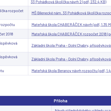
33 Pohádková školička návrh 2 (pdf, 232.4 KB)
lička rozpočet
MŠ Bílenecké nám. 33 Pohádková školička rozpoč
rozpočtu
Mateřská škola CHABERÁČEK návrh (pdf, 1.35 M
et 2018
Mateřská škola CHABERÁČEK rozpočet 2018 (pdf
příspěvková
Základní škola Praha - Dolní Chabry, příspěvková
příspěvková
Základní škola Praha - Dolní Chabry, příspěvková
čtu
Mateřská škola Beranov návrh rozpočtu (pdf, 1.4
Příloha
Návrh střednědobého výhledu rozpo