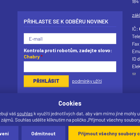
184
zák
PŘIHLASTE SE K ODBĚRU NOVINEK
IČ:
Tel
Fax
Kontrola proti robotům, zadejte slovo:
Ema
Chabry
*
ID 
Ele
(
podmínky užití
o
d
k
Cookies
a
z
ebují váš
souhlas
k využití jednotlivých dat, aby vám mimo jiné mohly u
o
 zájmů. Souhlas udělíte kliknutím na políčko „Přijmout všechny soubory
d
i připomínky?
Vytvořil:
drualas.cz
vení
Odmítnout
Přijmout všechny soubory c
e