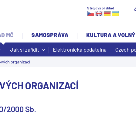
Jump to navigation
Strojový překlad
AD MČ
SAMOSPRÁVA
KULTURA A VOLNÝ
Jak si zařídit
Elektronická podatelna
Czech po
vých organizací
VÝCH ORGANIZACÍ
50/2000 Sb.