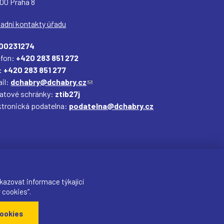
 00 Praha 8
ladní kontakty úřadu
00231274
efon:
+420 283 851 272
:
+420 283 851 277
il:
dchabry@dchabry.cz
(
datové schránky:
ztib27j
o
ktronická podatelna:
podatelna@dchabry.cz
d
k
a
z
o
d
e
kazovat informace týkající
š
 cookies“.
l
Sdílet
ookies
e