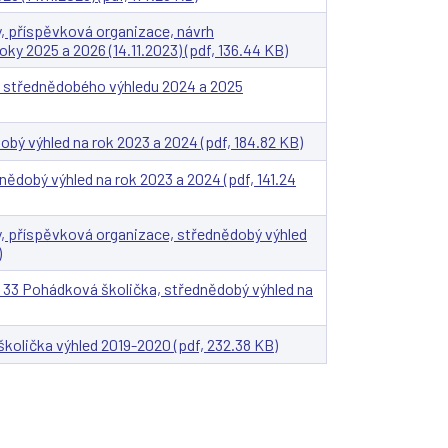
ry, příspěvková organizace, návrh
y 2025 a 2026 (14.11.2023) (pdf, 136.44 KB)
h střednědobého výhledu 2024 a 2025
bý výhled na rok 2023 a 2024 (pdf, 184.82 KB)
ědobý výhled na rok 2023 a 2024 (pdf, 141.24
ry, příspěvková organizace, střednědobý výhled
)
 33 Pohádková školička, střednědobý výhled na
količka výhled 2019-2020 (pdf, 232.38 KB)
e on
e on
e on
d by
t