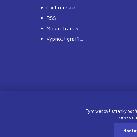
Osobní údaje
RSS
Mapa stránek
Vypnout grafiku
Tyto webové stránky potř
se vašich
Webdesigner:
našli jste chybu? Máte náměty, č
Nasta