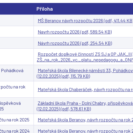
Příloha
MŠ Beranov návrh rozpočtu 2026 (pdf, 411.44 KB
Navrh rozpočtu 2026 (pdf, 589.54 KB)
Návrh rozpočtu 2026 (pdf, 254.54 KB)
Rozpočet doplkové činnosti ZS SJ a OP JAK_II (
ZŠ_na_rok_2026_vc._platu_nepedagogu_a_ONIV_-
3, Pohádková
Mateřská škola Bílenecké náměstí 33, Pohádková
(12.02.2025) (pdf, 115.79 KB)
zpočtu na rok
Mateřská škola Chaberáček, návrh rozpočtu na ro
příspěvková
Základní škola Praha - Dolní Chabry, příspěvkov
25
(12.02.2025) (pdf, 578.61 KB)
čtu na rok 2025
Mateřská škola Beranov, návrh rozpočtu na rok 2
čtu na rok 2024
Mateřská škola Beranov, návrh rozpočtu na rok 20