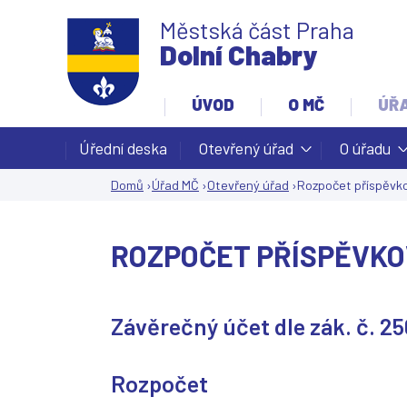
Městská část Praha
Dolní Chabry
ÚVOD
O MČ
ÚŘ
Úřední deska
Otevřený úřad
O úřadu
Domů
›
Úřad MČ
›
Otevřený úřad
›
Rozpočet příspěvko
Jste
zde
ROZPOČET PŘÍSPĚVKO
Závěrečný účet dle zák. č. 2
Rozpočet