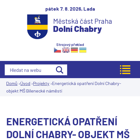
Jump to navigation
pátek 7. 8. 2026,
Lada
Městská část Praha
Dolní Chabry
Strojový překlad
Domů
›
Úvod
›
Projekty
›
Energetická opatření Dolní Chabry-
objekt MŠ Bílenecké náměstí
Jste
zde
ENERGETICKÁ OPATŘENÍ
DOLNÍ CHABRY- OBJEKT MŠ