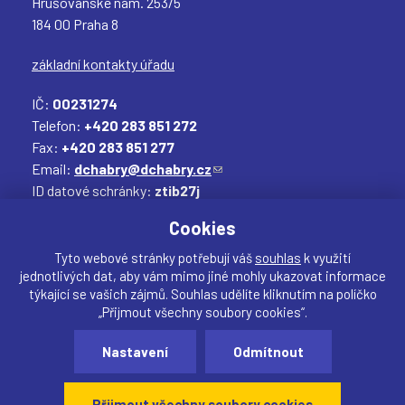
Hrušovanské nám. 253/5
184 00 Praha 8
základní kontakty úřadu
IČ:
00231274
Telefon:
+420 283 851 272
Fax:
+420 283 851 277
Email:
dchabry@dchabry.cz
(
ID datové schránky:
ztib27j
o
Elektronická podatelna:
podatelna@dchabry.cz
d
(
Cookies
k
o
a
d
Tyto webové stránky potřebují váš
souhlas
k využití
jednotlivých dat, aby vám mimo jiné mohly ukazovat informace
z
k
týkající se vašich zájmů. Souhlas udělíte kliknutím na políčko
o
a
„Přijmout všechny soubory cookies“.
d
z
Sdílet
e
o
Nastavení
Odmítnout
Vytvořil:
drualas.cz
š
d
Webdesigner:
našli jste chybu? Máte náměty, či
l
e
připomínky?
Přijmout všechny soubory cookies