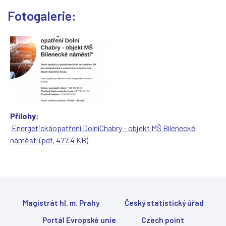
(
(
(
(
Fotogalerie:
Přílohy:
Energetickáopatření DolníChabry - objekt MŠ Bílenecké
náměstí (pdf, 477.4 KB)
Magistrát hl. m. Prahy
Český statistický úřad
Portál Evropské unie
Czech point