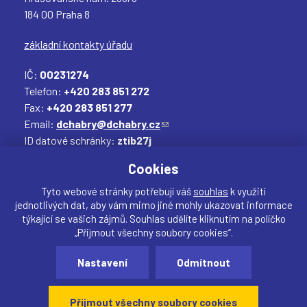
184 00 Praha 8
základní kontakty úřadu
IČ:
00231274
Telefon:
+420 283 851 272
Fax:
+420 283 851 277
T
T
T
T
Email:
dchabry@dchabry.cz
(
ID datové schránky:
ztib27j
o
Elektronická podatelna:
podatelna@dchabry.cz
d
(
Cookies
k
o
a
d
Tyto webové stránky potřebují váš
souhlas
k využití
jednotlivých dat, aby vám mimo jiné mohly ukazovat informace
z
k
týkající se vašich zájmů. Souhlas udělíte kliknutím na políčko
o
a
„Přijmout všechny soubory cookies“.
d
z
Sdílet
e
o
Nastavení
Odmítnout
Vytvořil:
drualas.cz
š
d
Webdesigner:
našli jste chybu? Máte náměty, či
l
e
připomínky?
Přijmout všechny soubory cookies
e
š