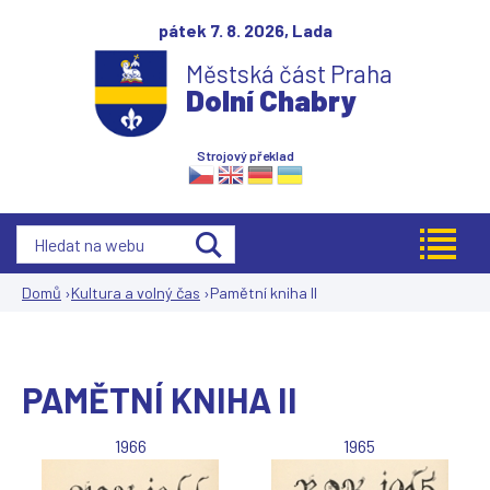
Jump to navigation
pátek 7. 8. 2026,
Lada
Městská část Praha
Dolní Chabry
Strojový překlad
Domů
›
Kultura a volný čas
›
Pamětní kniha II
Jste
zde
PAMĚTNÍ KNIHA II
1966
1965