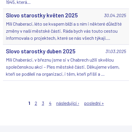
1945, která...
Slovo starostky květen 2025
30.04.2025
Milí Chaberaci, léto se kvapem blíží a s ním i některé důležité
změny v naší městské části. Ráda bych vás touto cestou
informovala o projektech, které se nás všech týkají....
Slovo starostky duben 2025
31.03.2025
Milí Chaberáci, v březnu jsme si v Chabrech užili skvělou
společenskou akci – Ples městské části. Děkujeme všem,
kteří se podíleli na organizaci, i těm, kteří přišli a ...
S
t
1
2
3
4
následující ›
poslední »
r
á