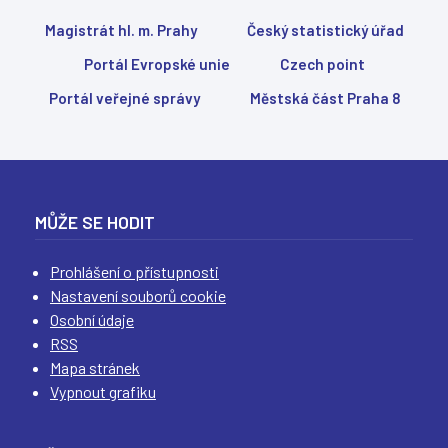
n
Magistrát hl. m. Prahy
Český statistický úřad
k
y
Portál Evropské unie
Czech point
Portál veřejné správy
Městská část Praha 8
MŮŽE SE HODIT
Prohlášení o přístupnosti
Nastavení souborů cookie
Osobní údaje
RSS
Mapa stránek
Vypnout grafiku