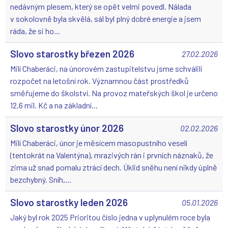
nedávným plesem, který se opět velmi povedl. Nálada
v sokolovně byla skvělá, sál byl plný dobré energie a jsem
ráda, že si ho...
Slovo starostky březen 2026
27.02.2026
Milí Chaberáci, na únorovém zastupitelstvu jsme schválili
rozpočet na letošní rok. Významnou část prostředků
směřujeme do školství. Na provoz mateřských škol je určeno
12,6 mil. Kč a na základní...
Slovo starostky únor 2026
02.02.2026
Milí Chaberáci, únor je měsícem masopustního veselí
(tentokrát na Valentýna), mrazivých rán i prvních náznaků, že
zima už snad pomalu ztrácí dech. Úklid sněhu není nikdy úplně
bezchybný. Sníh,...
Slovo starostky leden 2026
05.01.2026
Jaký byl rok 2025 Prioritou číslo jedna v uplynulém roce byla