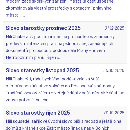
(
(
(
(
modernizace školských zařízení. Městská část úspěšně
zkombinovala vlastní prostředky s dotacemi z hlavního
města i ...
Slovo starostky prosinec 2025
01.12.2025
Milí Chaberáci, podzimní měsíce pro nás letos znamenaly
především intenzivní práci na jednom z nejzásadnějších
dokumentů pro budoucí podobu celé Prahy – novém
Metropolitním plánu. Říjen i...
Slovo starostky listopad 2025
30.10.2025
Milí Chaberští, ráda bych Vám poděkovala za Vaši
mimořádnou účast ve volbách do Poslanecké sněmovny.
Tradičně vysoký zájem o veřejné dění v naší městské části se
znovu potvrdil. Volební...
Slovo starostky říjen 2025
01.10.2025
Milí sousedé, zářijové úvodní slovo píši s radostí a ještě plná
dojmů z krásné akce Zažít město jinak u nás v Dolních