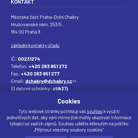
KONTAKT
Městská část Praha-Dolní Chabry
Hrušovanské nám. 253/5
184 00 Praha 8
základní kontakty úřadu
T
T
T
T
IČ:
00231274
Telefon:
+420 283 851 272
Fax:
+420 283 851 277
Email:
dchabry@dchabry.cz
(
ID datové schránky:
ztib27j
o
Elektronická podatelna:
podatelna@dchabry.cz
d
(
Cookies
k
o
a
d
Tyto webové stránky potřebují váš
souhlas
k využití
jednotlivých dat, aby vám mimo jiné mohly ukazovat informace
z
k
týkající se vašich zájmů. Souhlas udělíte kliknutím na políčko
o
a
„Přijmout všechny soubory cookies“.
d
z
Sdílet