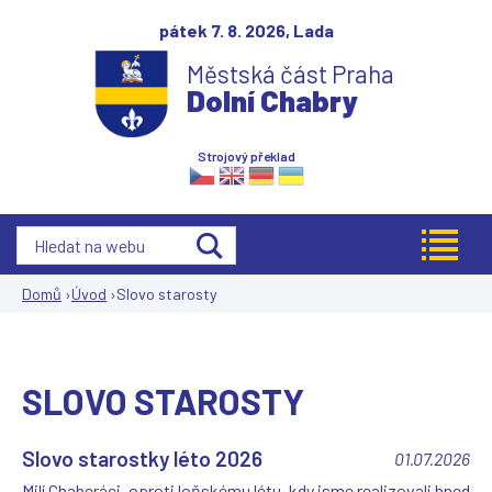
Jump to navigation
pátek 7. 8. 2026,
Lada
Městská část Praha
Dolní Chabry
Strojový překlad
Domů
›
Úvod
›
Slovo starosty
Jste
zde
SLOVO STAROSTY
Slovo starostky léto 2026
01.07.2026
Milí Chaberáci, oproti loňskému létu, kdy jsme realizovali hned