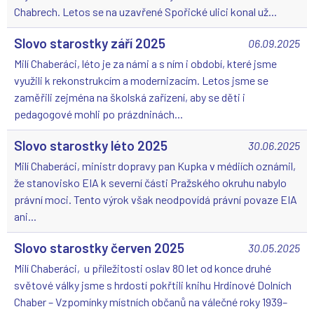
Chabrech. Letos se na uzavřené Spořické ulici konal už...
Slovo starostky září 2025
06.09.2025
Milí Chaberáci, léto je za námi a s ním i období, které jsme
využili k rekonstrukcím a modernizacím. Letos jsme se
zaměřili zejména na školská zařízení, aby se děti i
pedagogové mohli po prázdninách...
Slovo starostky léto 2025
30.06.2025
Milí Chaberáci, ministr dopravy pan Kupka v médiích oznámil,
že stanovisko EIA k severní části Pražského okruhu nabylo
právní moci. Tento výrok však neodpovídá právní povaze EIA
ani...
Slovo starostky červen 2025
30.05.2025
Milí Chaberáci, u příležitosti oslav 80 let od konce druhé
světové války jsme s hrdostí pokřtili knihu Hrdinové Dolních
Chaber – Vzpomínky místních občanů na válečné roky 1939–