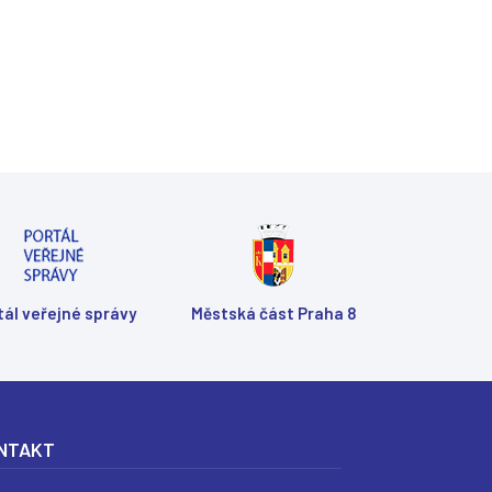
Shar
Shar
Shar
Sen
Prin
tál veřejné správy
Městská část Praha 8
NTAKT