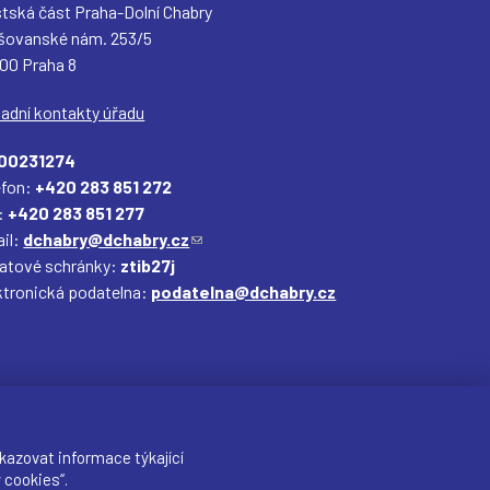
tská část Praha-Dolní Chabry
šovanské nám. 253/5
 00 Praha 8
ladní kontakty úřadu
00231274
efon:
+420 283 851 272
:
+420 283 851 277
il:
dchabry@dchabry.cz
(
datové schránky:
ztib27j
o
ktronická podatelna:
podatelna@dchabry.cz
d
k
a
z
o
d
e
kazovat informace týkající
š
 cookies“.