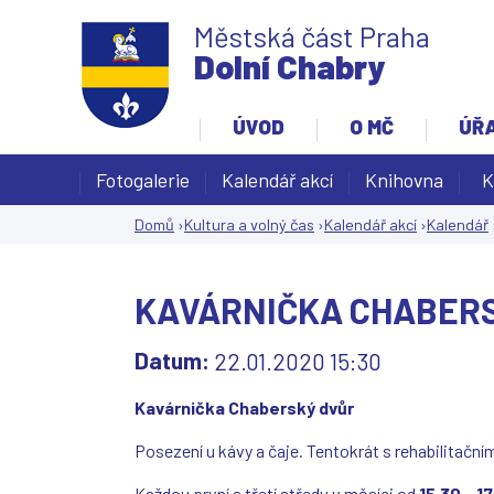
Městská část Praha
Dolní Chabry
ÚVOD
O MČ
ÚŘ
Fotogalerie
Kalendář akcí
Knihovna
K
Domů
›
Kultura a volný čas
›
Kalendář akcí
›
Kalendář
Jste
zde
KAVÁRNIČKA CHABER
Datum:
22.01.2020 15:30
Kavárnička Chaberský dvůr
Posezení u kávy a čaje. Tentokrát s rehabilitačn
Každou první a třetí středu v měsíci od
15.30 - 1