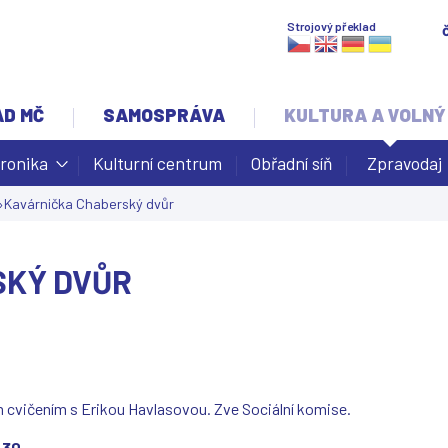
Jump to navigation
Strojový překlad
AD MČ
SAMOSPRÁVA
KULTURA A VOLNÝ
ronika
Kulturní centrum
Obřadní síň
Zpravodaj
›
Kavárnička Chaberský dvůr
SKÝ DVŮR
ím cvičením s Erikou Havlasovou. Zve Sociální komise.
7.30