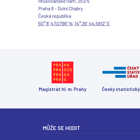
Hrušovanské nám. 253/5
Praha 8 - Dolní Chabry
Česká republika
50° 8' 47.0796" N
,
14° 26' 44.5812" E
Magistrát hl. m. Prahy
Český statistický
MŮŽE SE HODIT