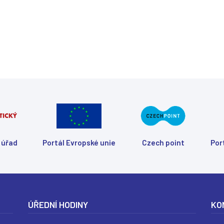
 úřad
Portál Evropské unie
Czech point
Por
(
(
(
(
ÚŘEDNÍ HODINY
KO