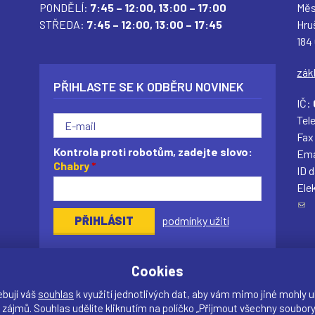
PONDĚLÍ:
7:45 – 12:00,
13:00 – 17:00
Měs
STŘEDA:
7:45 – 12:00,
13:00 – 17:45
Hru
184
zák
PŘIHLASTE SE K ODBĚRU NOVINEK
IČ:
Tel
Fax
Kontrola proti robotům, zadejte slovo:
Ema
Chabry
*
ID 
Ele
(
podmínky užití
o
d
k
Cookies
a
z
ebují váš
souhlas
k využití jednotlivých dat, aby vám mimo jiné mohly u
o
 zájmů. Souhlas udělíte kliknutím na políčko „Přijmout všechny soubory