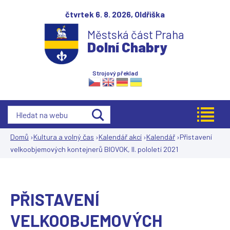
Jump to navigation
čtvrtek 6. 8. 2026,
Oldřiška
Městská část Praha
Dolní Chabry
Strojový překlad
Domů
›
Kultura a volný čas
›
Kalendář akcí
›
Kalendář
›
Přistavení
velkoobjemových kontejnerů BIOVOK, II. pololetí 2021
Jste
zde
PŘISTAVENÍ
VELKOOBJEMOVÝCH