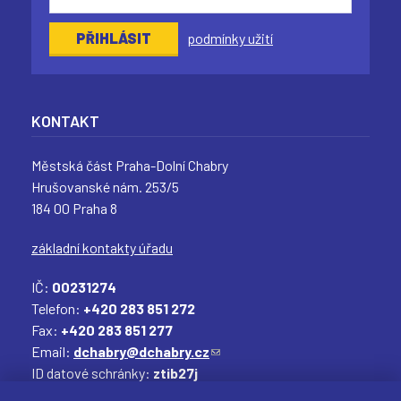
podmínky užití
KONTAKT
Městská část Praha-Dolní Chabry
Hrušovanské nám. 253/5
184 00 Praha 8
základní kontakty úřadu
IČ:
00231274
Telefon:
+420 283 851 272
Fax:
+420 283 851 277
Email:
dchabry@dchabry.cz
(
ID datové schránky:
ztib27j
o
Elektronická podatelna:
podatelna@dchabry.cz
d
(