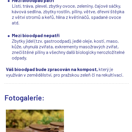
(
(
(
(
Mezi bioodpad patří
Listí, tráva, plevel, zbytky ovoce, zeleniny, čajové sáčky,
kávová sedlina, zbytky rostlin, piliny, větve, dřevní štěpka
z větví stromů a keřů, hlína z květináčů, spadané ovoce
atd.
Mezi bioodpad nepatří
Zbytky jídel (tzv. gastroodpad), jedlé oleje, kosti, maso,
kůže, uhynulá zvířata, exkrementy masožravých zvířat,
znečištěné piliny a všechny další biologicky nerozložitelné
odpady.
Váš bioodpad bude zpracován na kompost,
který je
využíván v zemědělství, pro pražskou zeleň či na rekultivaci.
Fotogalerie: