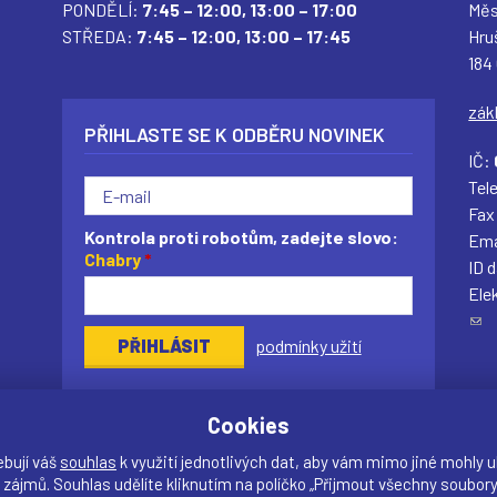
PONDĚLÍ:
7:45 – 12:00,
13:00 – 17:00
Měs
STŘEDA:
7:45 – 12:00,
13:00 – 17:45
Hru
184
zák
PŘIHLASTE SE K ODBĚRU NOVINEK
IČ:
Tel
Fax
Kontrola proti robotům, zadejte slovo:
Ema
Chabry
*
ID 
Ele
(
podmínky užití
o
d
k
Cookies
a
z
ebují váš
souhlas
k využití jednotlivých dat, aby vám mimo jiné mohly u
o
 zájmů. Souhlas udělíte kliknutím na políčko „Přijmout všechny soubory