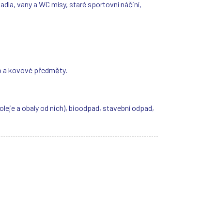
a, vany a WC mísy, staré sportovní náčiní,
lo a kovové předměty.
Shar
Shar
Shar
Sen
Prin
leje a obaly od nich), bioodpad, stavební odpad,