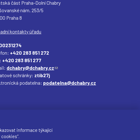
tská část Praha-Dolní Chabry
šovanské nám. 253/5
 00 Praha 8
ladní kontakty úřadu
00231274
efon:
+420 283 851 272
:
+420 283 851 277
il:
dchabry@dchabry.cz
(
datové schránky:
ztib27j
o
ktronická podatelna:
podatelna@dchabry.cz
d
k
a
z
o
d
e
kazovat informace týkající
š
 cookies“.