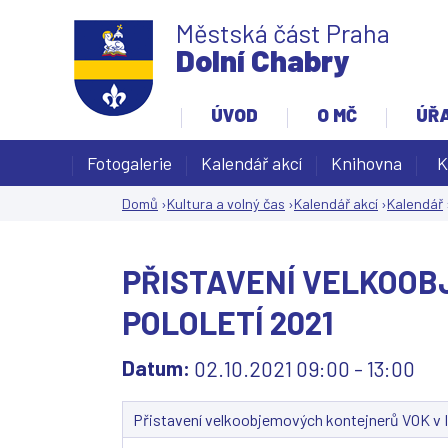
Městská část Praha
Dolní Chabry
ÚVOD
O MČ
ÚŘ
Fotogalerie
Kalendář akcí
Knihovna
K
Domů
›
Kultura a volný čas
›
Kalendář akcí
›
Kalendář
Jste
zde
PŘISTAVENÍ VELKOOBJ
POLOLETÍ 2021
Datum:
02.10.2021
09:00
-
13:00
Přistavení velkoobjemových kontejnerů VOK v II