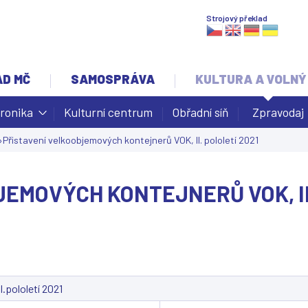
Jump to navigation
Strojový překlad
AD MČ
SAMOSPRÁVA
KULTURA A VOLNÝ
ronika
Kulturní centrum
Obřadní síň
Zpravodaj
›
Přistavení velkoobjemových kontejnerů VOK, II. pololetí 2021
EMOVÝCH KONTEJNERŮ VOK, II
.pololetí 2021