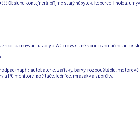
luha kontejnerů přijme starý nábytek, koberce, linolea, umyvadl
a, zrcadla, umyvadla, vany a WC mísy, staré sportovní náčiní, autosk
?
dpad (např.: autobaterie, zářivky, barvy, rozpouštědla, motorové o
ry a PC monitory, počítače, lednice, mrazáky a sporáky.
(
(
(
(