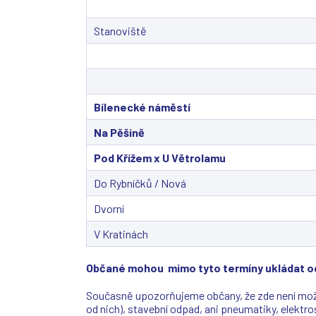
Stanoviště
Bílenecké náměstí
Na Pěšině
Pod Křížem x U Větrolamu
Do Rybníčků / Nová
Dvorní
V Kratinách
Občané mohou mimo tyto termíny ukládat od
Současně upozorňujeme občany, že zde není možné
od nich), stavební odpad, ani pneumatiky, elek