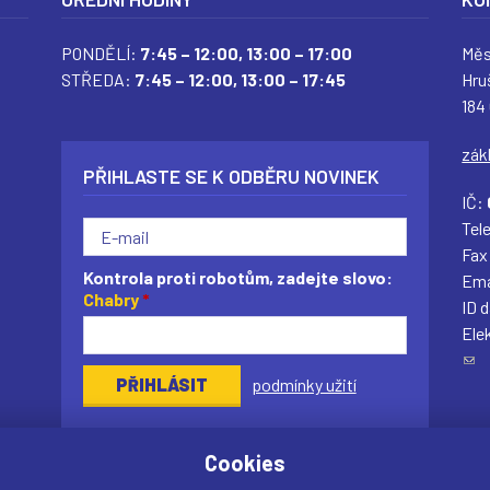
PONDĚLÍ:
7:45 – 12:00,
13:00 – 17:00
Měs
STŘEDA:
7:45 – 12:00,
13:00 – 17:45
Hru
184
zák
PŘIHLASTE SE K ODBĚRU NOVINEK
IČ:
Tel
Fax
Kontrola proti robotům, zadejte slovo:
Ema
Chabry
*
ID 
Ele
(
podmínky užití
o
d
k
Cookies
a