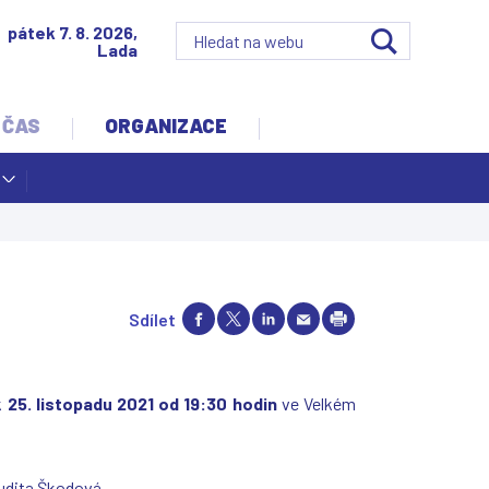
pátek 7. 8. 2026,
Lada
 ČAS
ORGANIZACE
Sdílet
k
25. listopadu 2021 od 19:30 hodin
ve Velkém
udita Škodová.​