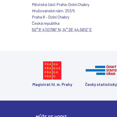
v
Městská část Praha-Dolní Chabry
é
Hrušovanské nám. 253/5
m
Praha 8 - Dolní Chabry
o
k
Česká republika
n
50° 8' 47.0796" N
,
14° 26' 44.5812" E
ě
)
Magistrát hl. m. Prahy
Český statistický
MŮŽE SE HODIT