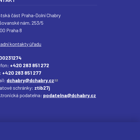
tská část Praha-Dolní Chabry
šovanské nám. 253/5
 00 Praha 8
ladní kontakty úřadu
00231274
efon:
+420 283 851 272
:
+420 283 851 277
il:
dchabry@dchabry.cz
(
datové schránky:
ztib27j
o
ktronická podatelna:
podatelna@dchabry.cz
d
k
a
z
o
d