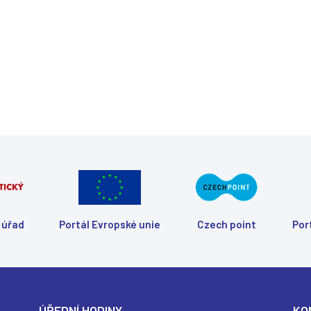
 úřad
Portál Evropské unie
Czech point
Por
(
(
(
(
ÚŘEDNÍ HODINY
KO