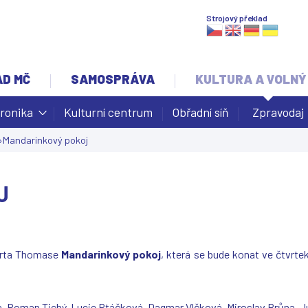
Jump to navigation
Strojový překlad
AD MČ
SAMOSPRÁVA
KULTURA A VOLNÝ
ronika
Kulturní centrum
Obřadní síň
Zpravodaj
›
Mandarinkový pokoj
J
berta Thomase
Mandarinkový pokoj
, která se bude konat ve čtvrte
ka, Roman Tichý, Lucie Ptáčková, Dagmar Vlčková, Miroslav Brůna, J