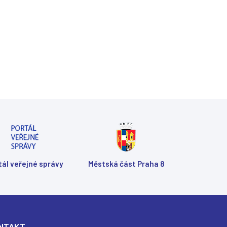
Shar
Shar
Shar
Sen
Prin
tál veřejné správy
Městská část Praha 8
NTAKT