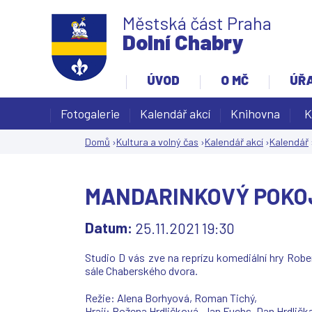
Městská část Praha
Dolní Chabry
ÚVOD
O MČ
ÚŘ
Fotogalerie
Kalendář akcí
Knihovna
K
Domů
›
Kultura a volný čas
›
Kalendář akcí
›
Kalendář
Jste
zde
MANDARINKOVÝ POKO
Datum:
25.11.2021 19:30
Studio D vás zve na reprízu komediální hry Ro
sále Chaberského dvora.
Režie: Alena Borhyová, Roman Tichý,
Hrají: Božena Hrdličková, Jan Fuchs, Dan Hrdlič