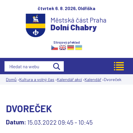
Jump to navigation
čtvrtek 6. 8. 2026,
Oldřiška
Městská část Praha
Dolní Chabry
Strojový překlad
Domů
›
Kultura a volný čas
›
Kalendář akcí
›
Kalendář
›
Dvoreček
Jste
zde
DVOREČEK
Datum:
15.03.2022
09:45
-
10:45