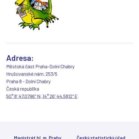
e
o
t
e
v
ř
e
v
n
Adresa:
o
v
Městská část Praha-Dolní Chabry
é
Hrušovanské nám. 253/5
m
Praha 8 - Dolní Chabry
o
k
Česká republika
n
50° 8' 47.0796" N
,
14° 26' 44.5812" E
ě
)
Magistrát hl. m. Prahy
Český statistický úřad