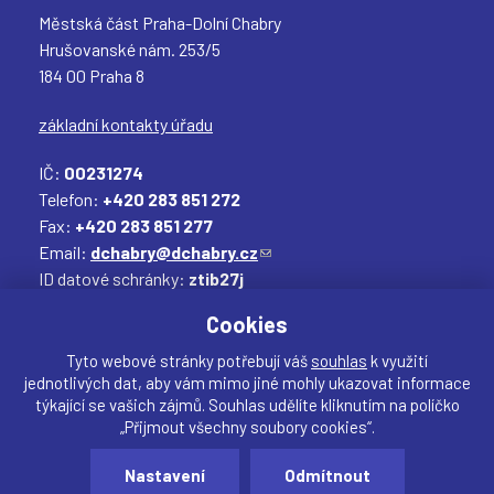
Městská část Praha-Dolní Chabry
Hrušovanské nám. 253/5
184 00 Praha 8
základní kontakty úřadu
IČ:
00231274
Telefon:
+420 283 851 272
Fax:
+420 283 851 277
Email:
dchabry@dchabry.cz
(
ID datové schránky:
ztib27j
o
Elektronická podatelna:
podatelna@dchabry.cz
d
(
Cookies
k
o
a
d
Tyto webové stránky potřebují váš
souhlas
k využití
jednotlivých dat, aby vám mimo jiné mohly ukazovat informace
z
k
týkající se vašich zájmů. Souhlas udělíte kliknutím na políčko
o
a
„Přijmout všechny soubory cookies“.
d
z
Sdílet
e
o
Nastavení
Odmítnout
Vytvořil:
drualas.cz
š
d