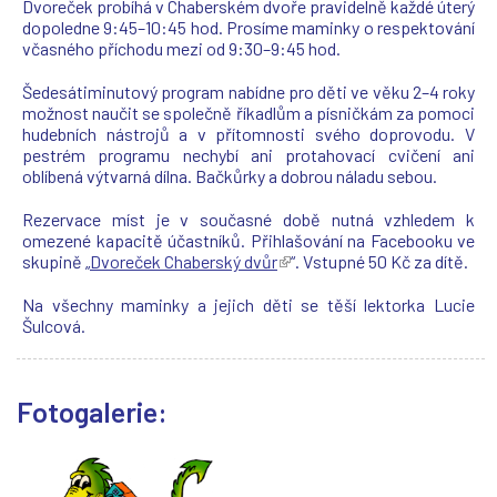
Dvoreček probíhá v Chaberském dvoře pravidelně každé úterý
dopoledne 9:45–10:45 hod. Prosíme maminky o respektování
včasného příchodu mezi od 9:30–9:45 hod.
Šedesátiminutový program nabídne pro děti ve věku 2–4 roky
možnost naučit se společně říkadlům a písničkám za pomoci
hudebních nástrojů a v přítomnosti svého doprovodu. V
pestrém programu nechybí ani protahovací cvičení ani
oblíbená výtvarná dílna. Bačkůrky a dobrou náladu sebou.
Rezervace míst je v současné době nutná vzhledem k
omezené kapacitě účastníků. Přihlašování na Facebooku ve
skupině „
Dvoreček Chaberský dvůr
(
“. Vstupné 50 Kč za dítě.
T
e
Na všechny maminky a jejich děti se těší lektorka Lucie
n
Šulcová.
t
o
o
Fotogalerie:
d
k
a
z
s