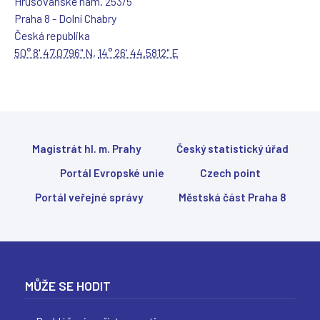
Hrušovanské nám. 253/5
Praha 8 - Dolní Chabry
Česká republika
50° 8' 47.0796" N
,
14° 26' 44.5812" E
Magistrát hl. m. Prahy
Český statistický úřad
Portál Evropské unie
Czech point
Portál veřejné správy
Městská část Praha 8
MŮŽE SE HODIT