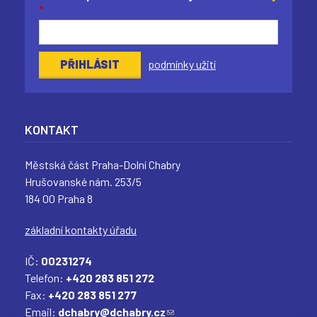
*
podmínky užití
KONTAKT
Městská část Praha-Dolní Chabry
Hrušovanské nám. 253/5
184 00 Praha 8
základní kontakty úřadu
IČ:
00231274
Telefon:
+420 283 851 272
Fax:
+420 283 851 277
Email:
dchabry@dchabry.cz
(