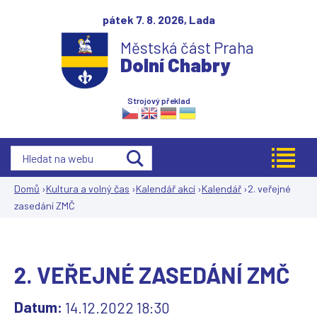
Jump to navigation
pátek 7. 8. 2026,
Lada
Městská část Praha
Dolní Chabry
Strojový překlad
Domů
›
Kultura a volný čas
›
Kalendář akcí
›
Kalendář
›
2. veřejné
zasedání ZMČ
Jste
zde
2. VEŘEJNÉ ZASEDÁNÍ ZMČ
Datum:
14.12.2022 18:30