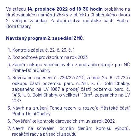
Ve středu
14. prosince 2022 od 18:30 hodin
proběhne na
Hrušovanském náměstí 253/5 v objektu Chaberského dvora
2. veřejné zasedání Zastupitelstva městské části Praha-
Dolní Chabry.
Navržený program 2. zasedání ZMČ:
Kontrola zápisu č. 22, č. 23, č. 1
Rozpočtové provizorium na rok 2023
Záměr nákupu víceúčelového zametacího stroje pro MČ
Praha-Dolní Chabry
Revokace usnesení č. 220/22/ZMČ ze dne 23. 6. 2022 o
odkupu části pozemku parc. č.1416, k. ú. Dolní Chabry,
zapsaného na LV 1087 a prodej části pozemku parc. č.
2
1416, k. ú. Dolní Chabry, o velikosti 10m
, zapsaného na LV
1087
Návrh na zrušení Fondu rezerv a rozvoje Městské části
Praha-Dolní Chabry
Pověření ke kontrole darovacích smluv za rok 2022
Návrh na schválení odměn členům komisí, výborů,
redakční rady a přísedící u soudu