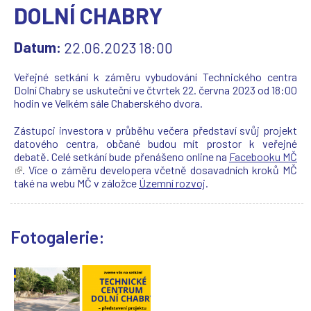
DOLNÍ CHABRY
Datum:
22.06.2023 18:00
Veřejné setkání k záměru vybudování Technického centra
Dolní Chabry se uskuteční ve čtvrtek 22. června 2023 od 18:00
hodin ve Velkém sále Chaberského dvora.
Zástupci investora v průběhu večera představí svůj projekt
datového centra, občané budou mít prostor k veřejné
debatě. Celé setkání bude přenášeno online na
Facebooku MČ
(
. Více o záměru developera včetně dosavadních kroků MČ
T
také na webu MČ v záložce
Územní rozvoj
.
e
n
t
Fotogalerie:
o
o
d
k
a
z