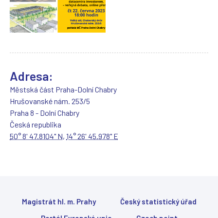
s
e
o
t
e
v
ř
e
Adresa:
v
n
Městská část Praha-Dolní Chabry
o
Hrušovanské nám. 253/5
v
Praha 8 - Dolní Chabry
é
m
Česká republika
o
50° 8' 47.8104" N
,
14° 26' 45.978" E
k
n
ě
)
Magistrát hl. m. Prahy
Český statistický úřad
Portál Evropské unie
Czech point