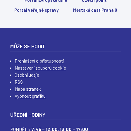
(
(
(
(
Portál veřejné správy
Městská část Praha 8
MŮŽE SE HODIT
Prohlášení o přístupnosti
Nastavení souborů cookie
Osobní údaje
RSS
Mapa stránek
Vypnout grafiku
ÚŘEDNÍ HODINY
PONDĚLÍ:
7:45 – 12:00,
13:00 – 17:00