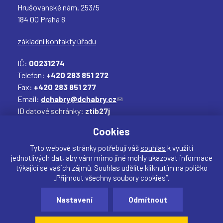
Hrušovanské nám. 253/5
184 00 Praha 8
základní kontakty úřadu
IČ:
00231274
Telefon:
+420 283 851 272
Fax:
+420 283 851 277
Email:
dchabry@dchabry.cz
(
ID datové schránky:
ztib27j
o
Elektronická podatelna:
podatelna@dchabry.cz
d
(
Cookies
k
o
a
d
Tyto webové stránky potřebují váš
souhlas
k využití
jednotlivých dat, aby vám mimo jiné mohly ukazovat informace
z
k
týkající se vašich zájmů. Souhlas udělíte kliknutím na políčko
o
a
„Přijmout všechny soubory cookies“.
d
z
Sdílet
e
o
Nastavení
Odmítnout
Vytvořil:
drualas.cz
š
d
Webdesigner:
našli jste chybu? Máte náměty, či
l
e