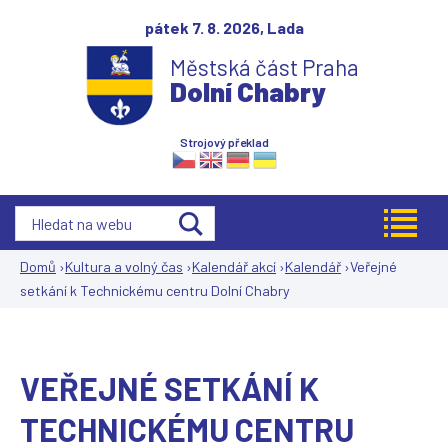
Jump to navigation
pátek 7. 8. 2026,
Lada
Městská část Praha
Dolní Chabry
Strojový překlad
Domů
›
Kultura a volný čas
›
Kalendář akcí
›
Kalendář
›
Veřejné
setkání k Technickému centru Dolní Chabry
Jste
zde
VEŘEJNÉ SETKÁNÍ K
TECHNICKÉMU CENTRU