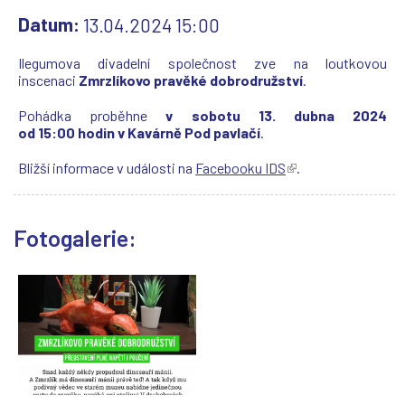
Datum:
13.04.2024 15:00
Ilegumova divadelní společnost zve na loutkovou
inscenaci
Zmrzlíkovo pravěké dobrodružství
.
Pohádka proběhne
v sobotu 13. dubna 2024
od 15:00 hodin v Kavárně Pod pavlačí
.
Bližší informace v události na
Facebooku IDS
(
.
T
e
n
Fotogalerie:
t
o
o
d
k
a
z
s
e
o