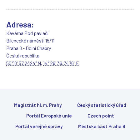
t
e
v
ř
Adresa:
e
v
Kavárna Pod pavlačí
n
Bílenecké náměstí 15/11
o
Praha 8 - Dolní Chabry
v
é
Česká republika
m
50° 8' 57.2424" N
,
14° 26' 36.7476" E
o
k
n
ě
)
Magistrát hl. m. Prahy
Český statistický úřad
Portál Evropské unie
Czech point
Portál veřejné správy
Městská část Praha 8