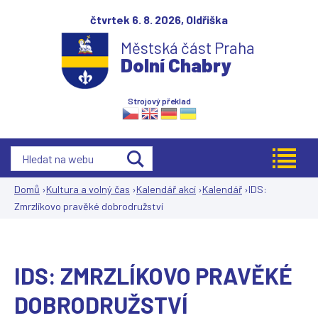
Jump to navigation
čtvrtek 6. 8. 2026,
Oldřiška
Městská část Praha
Dolní Chabry
Strojový překlad
Domů
›
Kultura a volný čas
›
Kalendář akcí
›
Kalendář
›
IDS:
Zmrzlíkovo pravěké dobrodružství
Jste
zde
IDS: ZMRZLÍKOVO PRAVĚKÉ
DOBRODRUŽSTVÍ