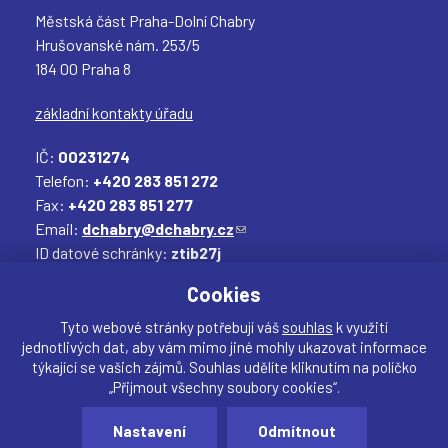
Městská část Praha-Dolní Chabry
Hrušovanské nám. 253/5
184 00 Praha 8
základní kontakty úřadu
IČ:
00231274
Telefon:
+420 283 851 272
Fax:
+420 283 851 277
Email:
dchabry@dchabry.cz
(
ID datové schránky:
ztib27j
o
Elektronická podatelna:
podatelna@dchabry.cz
d
(
Cookies
k
o
a
d
Tyto webové stránky potřebují váš
souhlas
k využití
jednotlivých dat, aby vám mimo jiné mohly ukazovat informace
z
k
týkající se vašich zájmů. Souhlas udělíte kliknutím na políčko
o
a
„Přijmout všechny soubory cookies“.
d
z
Sdílet
e
o
Nastavení
Odmítnout
Vytvořil:
drualas.cz
š
d