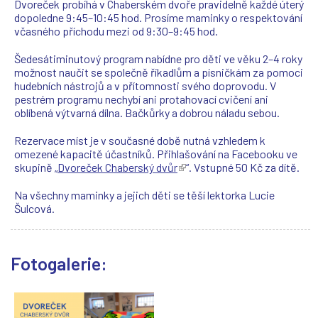
Dvoreček probíhá v Chaberském dvoře pravidelně každé úterý
dopoledne 9:45–10:45 hod. Prosíme maminky o respektování
včasného příchodu mezi od 9:30–9:45 hod.
Šedesátiminutový program nabídne pro děti ve věku 2–4 roky
možnost naučit se společně říkadlům a písničkám za pomoci
hudebních nástrojů a v přítomnosti svého doprovodu. V
pestrém programu nechybí ani protahovací cvičení ani
oblíbená výtvarná dílna. Bačkůrky a dobrou náladu sebou.
Rezervace míst je v současné době nutná vzhledem k
omezené kapacitě účastníků. Přihlašování na Facebooku ve
skupině „
Dvoreček Chaberský dvůr
(
“. Vstupné 50 Kč za dítě.
T
e
Na všechny maminky a jejich děti se těší lektorka Lucie
n
Šulcová.
t
o
o
Fotogalerie:
d
k
a
z
s