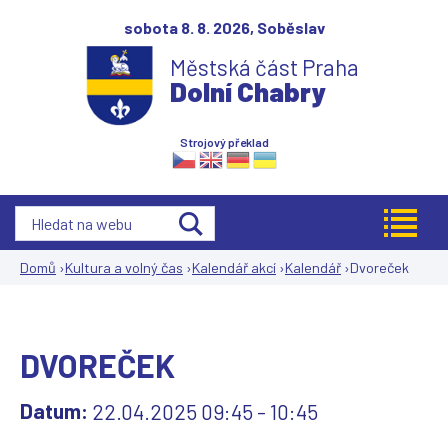
Jump to navigation
sobota 8. 8. 2026,
Soběslav
Městská část Praha
Dolní Chabry
Strojový překlad
Domů
›
Kultura a volný čas
›
Kalendář akcí
›
Kalendář
›
Dvoreček
Jste
zde
DVOREČEK
Datum:
22.04.2025
09:45
-
10:45