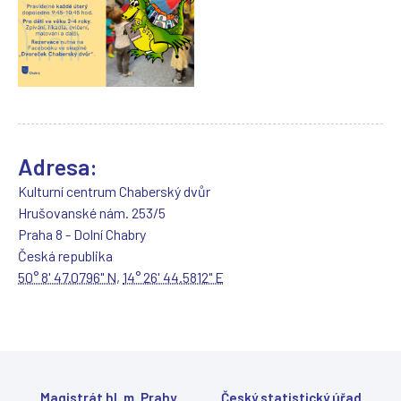
e
o
t
e
v
ř
e
v
n
Adresa:
o
v
Kulturní centrum Chaberský dvůr
é
Hrušovanské nám. 253/5
m
Praha 8 - Dolní Chabry
o
k
Česká republika
n
50° 8' 47.0796" N
,
14° 26' 44.5812" E
ě
)
Magistrát hl. m. Prahy
Český statistický úřad