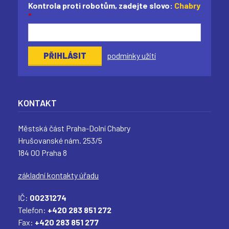
(
(
(
(
Kontrola proti robotům, zadejte slovo:
Chabry
*
podmínky užití
KONTAKT
Městská část Praha-Dolní Chabry
Hrušovanské nám. 253/5
184 00 Praha 8
základní kontakty úřadu
IČ:
00231274
Telefon:
+420 283 851 272
Fax:
+420 283 851 277