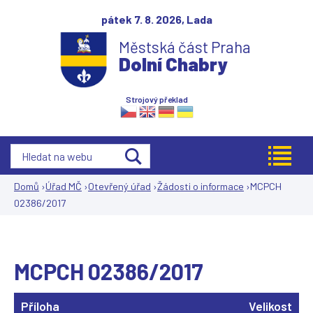
Jump to navigation
pátek 7. 8. 2026,
Lada
Městská část Praha
Dolní Chabry
Strojový překlad
Domů
›
Úřad MČ
›
Otevřený úřad
›
Žádosti o informace
›
MCPCH
02386/2017
Jste
zde
MCPCH 02386/2017
Příloha
Velikost