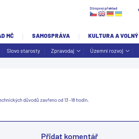
Jump to navigation
Strojový překlad
AD MČ
SAMOSPRÁVA
KULTURA A VOLNÝ
Slovo starosty
Zpravodaj
Územní rozvoj
technických důvodů zavřeno od 13 -18 hodin.
Přidat komentář