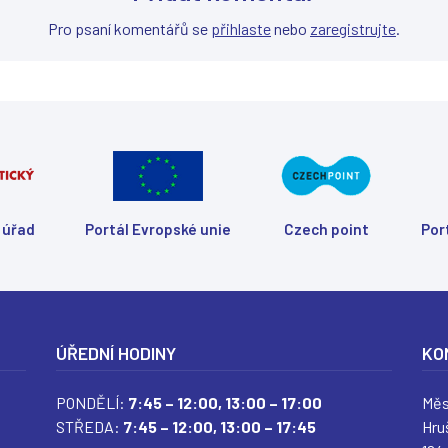
Pro psaní komentářů se
přihlaste
nebo
zaregistrujte
.
 úřad
Portál Evropské unie
Czech point
Por
ÚŘEDNÍ HODINY
KO
PONDĚLÍ:
7:45 – 12:00,
13:00 – 17:00
Měs
STŘEDA:
7:45 – 12:00,
13:00 – 17:45
Hru