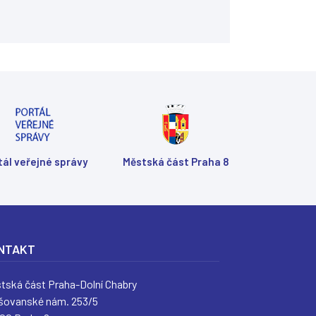
tál veřejné správy
Městská část Praha 8
NTAKT
tská část Praha-Dolní Chabry
šovanské nám. 253/5