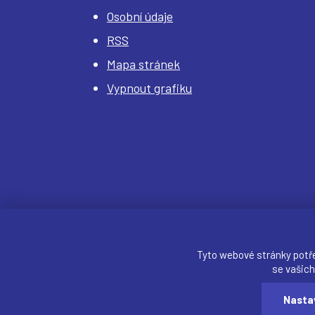
Osobní údaje
RSS
Mapa stránek
Vypnout grafiku
Tyto webové stránky potř
se vašich
Webdesigner:
našli jste chybu? Máte náměty, č
Nasta