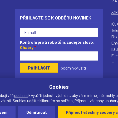
184
zák
PŘIHLASTE SE K ODBĚRU NOVINEK
IČ:
Tel
Fax
Kontrola proti robotům, zadejte slovo:
Ema
Chabry
*
ID 
Ele
(
podmínky užití
o
d
k
Cookies
a
(
(
(
(
z
ebují váš
souhlas
k využití jednotlivých dat, aby vám mimo jiné mohly u
o
 zájmů. Souhlas udělíte kliknutím na políčko „Přijmout všechny soubory
d
i připomínky?
Vytvořil:
drualas.cz
vení
Odmítnout
Přijmout všechny soubory c
e