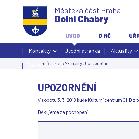
Městská část Praha
Dolní Chabry
ÚVOD
O MČ
ÚŘ
Kontakty
Úvodní stránka
Aktuality
Domů
›
Úvod
›
Aktuality
›
Upozornění
Žádost o dotaci MČ
Jste
zde
UPOZORNĚNÍ
V sobotu 3. 3. 2018 bude Kulturní centrum CHD z 
Děkujeme za pochopení