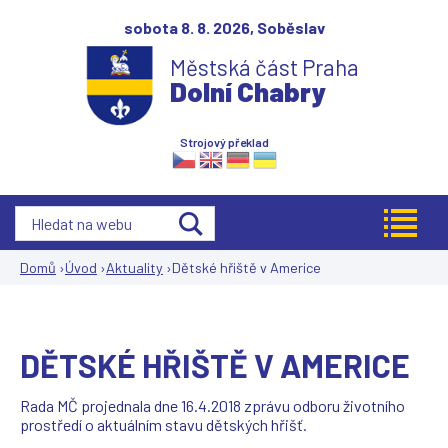
Jump to navigation
sobota 8. 8. 2026,
Soběslav
Městská část Praha
Dolní Chabry
Strojový překlad
Domů
›
Úvod
›
Aktuality
›
Dětské hřiště v Americe
Jste
zde
DĚTSKÉ HŘIŠTĚ V AMERICE
Rada MČ projednala dne 16.4.2018 zprávu odboru životního
prostředí o aktuálním stavu dětských hřišť.