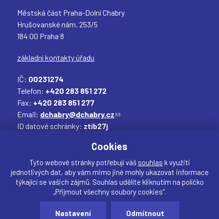
Městská část Praha-Dolní Chabry
Hrušovanské nám. 253/5
184 00 Praha 8
základní kontakty úřadu
IČ:
00231274
Telefon:
+420 283 851 272
Fax:
+420 283 851 277
Email:
dchabry@dchabry.cz
(
ID datové schránky:
ztib27j
o
Elektronická podatelna:
podatelna@dchabry.cz
d
(
Cookies
k
o
a
d
Tyto webové stránky potřebují váš
souhlas
k využití
jednotlivých dat, aby vám mimo jiné mohly ukazovat informace
z
k
týkající se vašich zájmů. Souhlas udělíte kliknutím na políčko
o
a
„Přijmout všechny soubory cookies“.
d
z
Sdílet
e
o
Nastavení
Odmítnout
Vytvořil:
drualas.cz