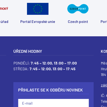
 úřad
Portál Evropské unie
Czech point
Por
ÚŘEDNÍ HODINY
KO
PONDĚLÍ:
7:45 – 12:00,
13:00 – 17:00
Měs
STŘEDA:
7:45 – 12:00,
13:00 – 17:45
Hru
184
(
(
(
(
zák
PŘIHLASTE SE K ODBĚRU NOVINEK
IČ:
Tel
Fax