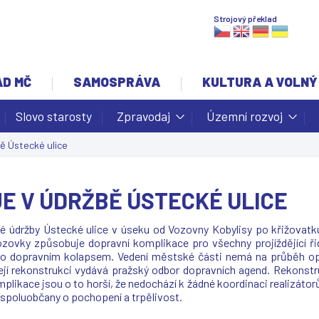
Jump to navigation
Strojový překlad
AD MČ
SAMOSPRÁVA
KULTURA A VOLNÝ
Slovo starosty
Zpravodaj
Územní rozvoj
ě Ústecké ulice
E V ÚDRŽBĚ ÚSTECKÉ ULICE
slé údržby Ústecké ulice v úseku od Vozovny Kobylisy po křižovatk
zovky způsobuje dopravní komplikace pro všechny projíždějící řid
o dopravním kolapsem. Vedení městské části nemá na průběh oprav 
 její rekonstrukci vydává pražský odbor dopravních agend. Rekons
plikace jsou o to horší, že nedochází k žádné koordinaci realizátorů 
 spoluobčany o pochopení a trpělivost.