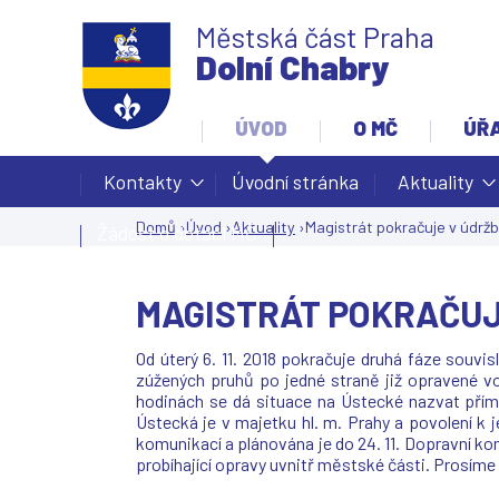
Městská část Praha
Dolní Chabry
ÚVOD
O MČ
ÚŘ
Kontakty
Úvodní stránka
Aktuality
Domů
›
Úvod
›
Aktuality
›
Magistrát pokračuje v údržb
Žádost o dotaci MČ
Jste
zde
MAGISTRÁT POKRAČUJ
Od úterý 6. 11. 2018 pokračuje druhá fáze souvi
zúžených pruhů po jedné straně již opravené vo
hodinách se dá situace na Ústecké nazvat přím
Ústecká je v majetku hl. m. Prahy a povolení k
komunikací a plánována je do 24. 11. Dopravní kom
probíhající opravy uvnitř městské části. Prosíme