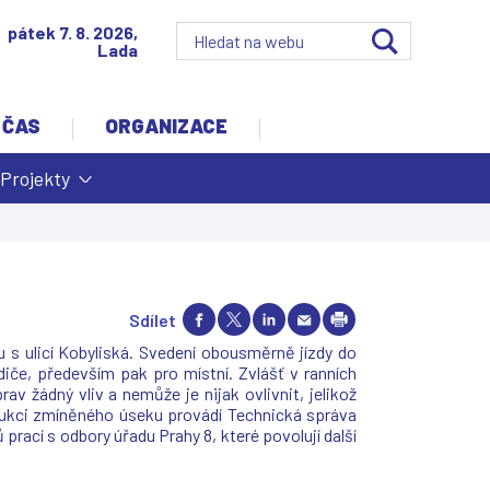
pátek 7. 8. 2026,
Lada
 ČAS
ORGANIZACE
Projekty
Sdílet
u s ulicí Kobyliská. Svedení obousměrně jízdy do
iče, především pak pro místní. Zvlášť v ranních
žádný vliv a nemůže je nijak ovlivnit, jelikož
trukci zmíněného úseku provádí Technická správa
prací s odbory úřadu Prahy 8, které povolují další