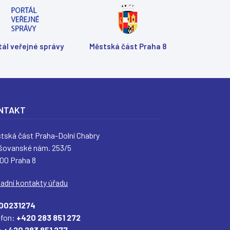
tál veřejné správy
Městská část Praha 8
Shar
Shar
Shar
Sen
Prin
NTAKT
tská část Praha-Dolní Chabry
šovanské nám. 253/5
 00 Praha 8
ladní kontakty úřadu
00231274
efon:
+420 283 851 272
:
+420 283 851 277