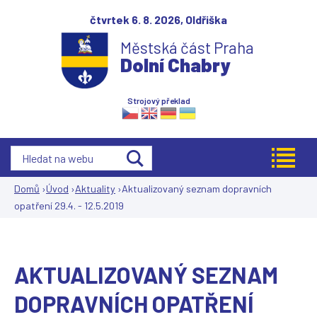
Jump to navigation
čtvrtek 6. 8. 2026,
Oldřiška
Městská část Praha
Dolní Chabry
Strojový překlad
Domů
›
Úvod
›
Aktuality
›
Aktualizovaný seznam dopravních
opatření 29.4. - 12.5.2019
Jste
zde
AKTUALIZOVANÝ SEZNAM
DOPRAVNÍCH OPATŘENÍ