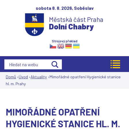
Jump to navigation
sobota 8. 8. 2026,
Soběslav
Městská část Praha
Dolní Chabry
Strojový překlad
Domů
›
Úvod
›
Aktuality
›
Mimořádné opatření Hygienické stanice
hl. m. Prahy
Jste
zde
MIMOŘÁDNÉ OPATŘENÍ
HYGIENICKÉ STANICE HL. M.