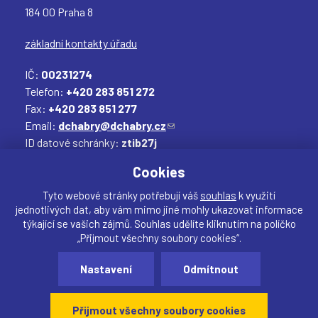
184 00 Praha 8
základní kontakty úřadu
IČ:
00231274
Telefon:
+420 283 851 272
Fax:
+420 283 851 277
Email:
dchabry@dchabry.cz
(
ID datové schránky:
ztib27j
o
Elektronická podatelna:
podatelna@dchabry.cz
d
(
Cookies
k
o
a
d
Tyto webové stránky potřebují váš
souhlas
k využití
jednotlivých dat, aby vám mimo jiné mohly ukazovat informace
z
k
týkající se vašich zájmů. Souhlas udělíte kliknutím na políčko
o
a
„Přijmout všechny soubory cookies“.
d
z
Sdílet
e
o
Nastavení
Odmítnout
Vytvořil:
drualas.cz
š
d
Webdesigner:
našli jste chybu? Máte náměty, či
l
e
připomínky?
Přijmout všechny soubory cookies
e
š