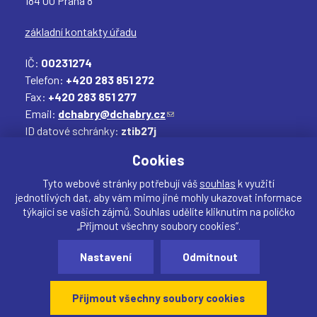
184 00 Praha 8
základní kontakty úřadu
IČ:
00231274
Telefon:
+420 283 851 272
Fax:
+420 283 851 277
Email:
dchabry@dchabry.cz
(
ID datové schránky:
ztib27j
o
Elektronická podatelna:
podatelna@dchabry.cz
d
(
Cookies
k
o
a
d
Tyto webové stránky potřebují váš
souhlas
k využití
jednotlivých dat, aby vám mimo jiné mohly ukazovat informace
z
k
týkající se vašich zájmů. Souhlas udělíte kliknutím na políčko
o
a
„Přijmout všechny soubory cookies“.
d
z
Sdílet
e
o
Nastavení
Odmítnout
Vytvořil:
drualas.cz
š
d
Webdesigner:
našli jste chybu? Máte náměty, či
l
e
připomínky?
Přijmout všechny soubory cookies
e
š