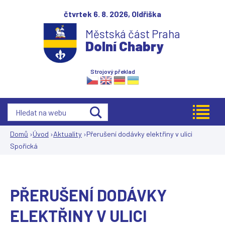
Jump to navigation
čtvrtek 6. 8. 2026,
Oldřiška
Městská část Praha
Dolní Chabry
Strojový překlad
Domů
›
Úvod
›
Aktuality
›
Přerušení dodávky elektřiny v ulici
Spořická
Jste
zde
PŘERUŠENÍ DODÁVKY
ELEKTŘINY V ULICI