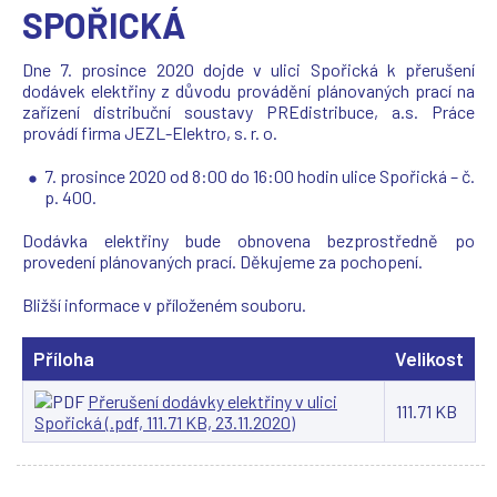
SPOŘICKÁ
Dne 7. prosince 2020 dojde v ulici Spořická k přerušení
dodávek elektřiny z důvodu provádění plánovaných prací na
zařízení distribuční soustavy PREdistribuce, a.s. Práce
provádí firma JEZL-Elektro, s. r. o.
7. prosince 2020 od 8:00 do 16:00 hodin ulice Spořická – č.
p. 400.
Dodávka elektřiny bude obnovena bezprostředně po
provedení plánovaných prací. Děkujeme za pochopení.
Bližší informace v příloženém souboru.
Příloha
Velikost
Přerušení dodávky elektřiny v ulici
111.71 KB
Spořická (.pdf, 111.71 KB, 23.11.2020)