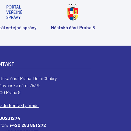
tál veřejné správy
Městská část Praha 8
Shar
Shar
Shar
Sen
Prin
NTAKT
tská část Praha-Dolní Chabry
šovanské nám. 253/5
 00 Praha 8
ladní kontakty úřadu
00231274
efon:
+420 283 851 272