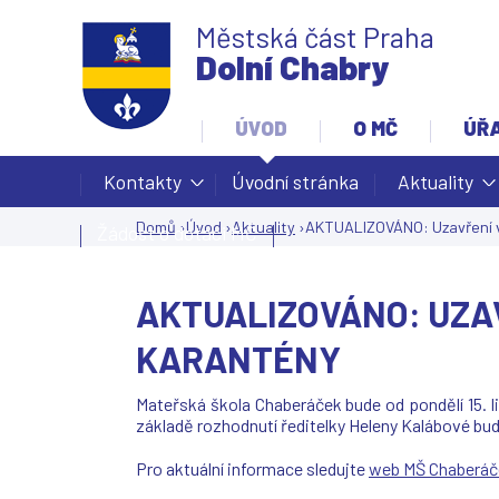
Městská část Praha
Dolní Chabry
ÚVOD
O MČ
ÚŘ
Kontakty
Úvodní stránka
Aktuality
Domů
›
Úvod
›
Aktuality
›
AKTUALIZOVÁNO: Uzavření 
Žádost o dotaci MČ
Jste
zde
AKTUALIZOVÁNO: UZA
KARANTÉNY
Mateřská škola Chaberáček bude od pondělí 15.
základě rozhodnutí ředitelky Heleny Kalábové bu
Pro aktuální informace sledujte
web MŠ Chaberáč