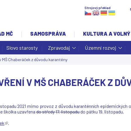
Jump to navigation
Strojový překlad
AD MČ
SAMOSPRÁVA
KULTURA A VOLNÝ
Slovo starosty
Zpravodaj
Územní rozvoj
v MŠ Chaberáček z důvodu karantény
VŘENÍ V MŠ CHABERÁČEK Z DŮ
 listopadu 2021 mimo provoz z důvodu karanténních epidemických o
de školka uzavřena
do středy 17. listopadu
do pátku 19. listopadu.
ek
(
.
T