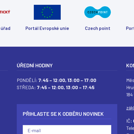
k
n
ě
)
 úřad
Portál Evropské unie
Czech point
Por
ÚŘEDNÍ HODINY
KO
PONDĚLÍ:
7:45 – 12:00,
13:00 – 17:00
Měs
STŘEDA:
7:45 – 12:00,
13:00 – 17:45
Hru
184
(
(
(
(
zák
PŘIHLASTE SE K ODBĚRU NOVINEK
IČ:
Tel