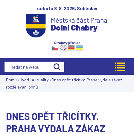
Jump to navigation
sobota 8. 8. 2026,
Soběslav
Městská část Praha
Dolní Chabry
Strojový překlad
Domů
›
Úvod
›
Aktuality
›
Dnes opět třicítky. Praha vydala zákaz
rozdělávání ohňů
Jste
zde
DNES OPĚT TŘICÍTKY.
PRAHA VYDALA ZÁKAZ