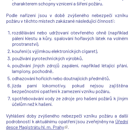
charakterem schopny vznícení a šíření požáru.
o
v
v
n
Podle nařízení jsou v době zvýšeného nebezpečí vzniku
é
o
požáru v těchto místech zakázané následující činnosti:
m
v
o
é
rozdělávání nebo udržovaní otevřeného ohně (například
k
m
pálení klestu a kůry, spalování hořlavých látek na volném
n
o
prostranství),
ě
k
)
n
kouření (s výjimkou elektronických cigaret),
ě
používání pyrotechnických výrobků,
)
používání jiných zdrojů zapálení, například létající přání,
lampiony, pochodně,
odhazování hořících nebo doutnajících předmětů,
jízda parní lokomotivy, pokud nejsou zajištěna
bezpečnostní opatření k zamezení vzniku požáru,
spotřebovávání vody ze zdroje pro hašení požárů k jiným
účelům než k hašení.
Vyhlášení doby zvýšeného nebezpečí vzniku požáru a další
podrobnosti k aktuálnímu opatření jsou zveřejněny na
Úřední
desce Magistrátu hl. m. Prahy
(
.
T