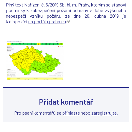
(
(
(
(
e
Plný text Nařízení č. 6/2019 Sb. hl. m. Prahy, kterým se stanoví
n
podmínky k zabezpečení požární ochrany v době zvýšeného
t
nebezpečí vzniku požáru, ze dne 26. dubna 2019 je
o
k dispozici
na portálu praha.eu
(
.
o
T
d
e
k
n
a
t
z
o
s
o
e
d
o
k
t
a
e
z
v
s
ř
e
e
o
v
t
Přidat komentář
n
e
o
v
Pro psaní komentářů se
přihlaste
nebo
zaregistrujte
.
v
ř
é
e
m
v