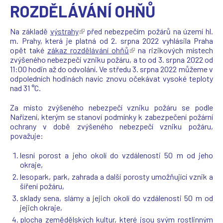
ROZDĚLÁVÁNÍ OHŇŮ
Na základě
výstrahy
(
před nebezpečím požárů na území hl.
m. Prahy, která je platná od 2. srpna 2022 vyhlásila Praha
T
opět také
zákaz rozdělávání ohňů
e
(
na rizikových místech
zvýšeného nebezpečí vzniku požáru, a to od 3. srpna 2022 od
n
T
11:00 hodin až do odvolání. Ve středu 3. srpna 2022 můžeme v
t
e
odpoledních hodinách navíc znovu očekávat vysoké teploty
o
n
nad 31 °C.
o
t
d
o
k
o
Za místo zvýšeného nebezpečí vzniku požáru se podle
a
d
Nařízení, kterým se stanoví podmínky k zabezpečení požární
z
k
ochrany v době zvýšeného nebezpečí vzniku požáru,
s
a
považuje:
e
z
o
s
lesní porost a jeho okolí do vzdálenosti 50 m od jeho
t
e
okraje,
e
o
lesopark, park, zahrada a další porosty umožňující vznik a
v
t
šíření požáru,
ř
e
sklady sena, slámy a jejich okolí do vzdálenosti 50 m od
e
v
jejich okraje,
v
ř
plocha zemědělských kultur, které jsou svým rostlinným
n
e