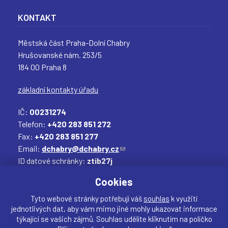
KONTAKT
Městská část Praha-Dolní Chabry
Hrušovanské nám. 253/5
184 00 Praha 8
základní kontakty úřadu
IČ:
00231274
Telefon:
+420 283 851 272
Fax:
+420 283 851 277
Email:
dchabry@dchabry.cz
(
ID datové schránky:
ztib27j
o
Elektronická podatelna:
podatelna@dchabry.cz
d
(
Cookies
k
o
a
d
Tyto webové stránky potřebují váš
souhlas
k využití
jednotlivých dat, aby vám mimo jiné mohly ukazovat informace
z
k
týkající se vašich zájmů. Souhlas udělíte kliknutím na políčko
o
a