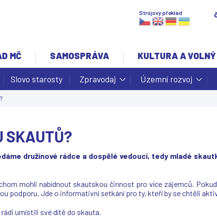
Jump to navigation
Strojový překlad
AD MČ
SAMOSPRÁVA
KULTURA A VOLNÝ
Slovo starosty
Zpravodaj
Územní rozvoj
?
U SKAUTŮ?
dáme družinové rádce a dospělé vedoucí, tedy mladé skautky a
chom mohli nabídnout skautskou činnost pro více zájemců. Pokud 
 podporu. Jde o informativní setkání pro ty, kteří by se chtěli akti
rádi umístili své dítě do skauta.