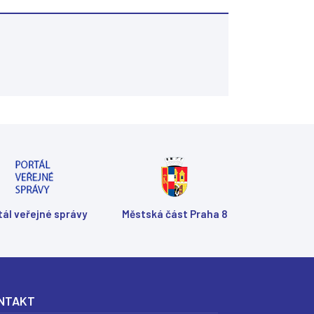
Shar
Shar
Shar
Sen
Prin
tál veřejné správy
Městská část Praha 8
NTAKT