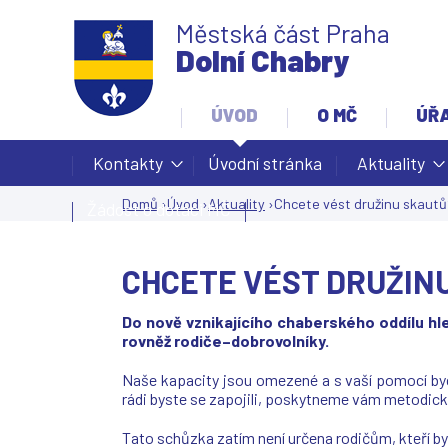
Městská část Praha
Dolní Chabry
ÚVOD
O MČ
ÚŘ
Kontakty
Úvodní stránka
Aktuality
Domů
›
Úvod
›
Aktuality
›
Chcete vést družinu skautů
Žádost o dotaci MČ
Jste
zde
CHCETE VÉST DRUŽIN
Do nově vznikajícího chaberského oddílu hle
rovněž rodiče–dobrovolníky.
Naše kapacity jsou omezené a s vaší pomocí by
rádi byste se zapojili, poskytneme vám metodickou
Tato schůzka zatím není určena rodičům, kteří by 