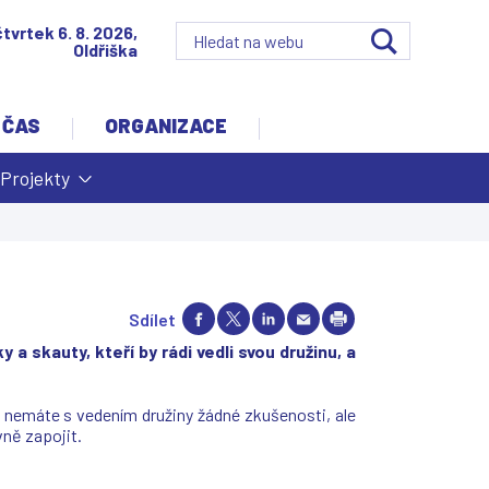
čtvrtek 6. 8. 2026,
Oldřiška
 ČAS
ORGANIZACE
Projekty
Sdílet
 skauty, kteří by rádi vedli svou družinu, a
nemáte s vedením družiny žádné zkušenosti, ale
vně zapojit.