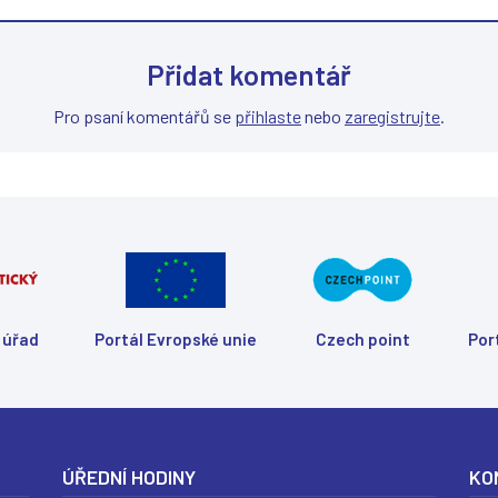
m
a
i
l
Přidat komentář
)
Pro psaní komentářů se
přihlaste
nebo
zaregistrujte
.
 úřad
Portál Evropské unie
Czech point
Por
(
(
(
(
ÚŘEDNÍ HODINY
KO