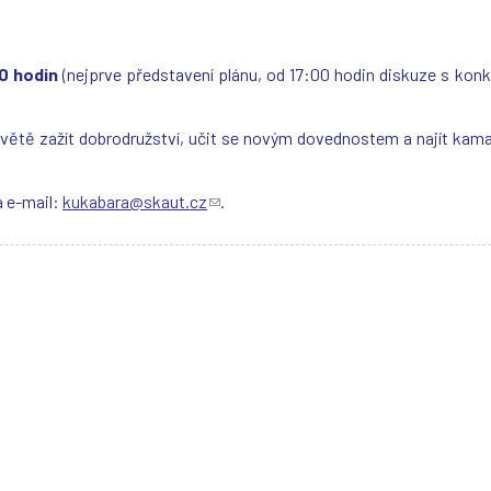
0 hodin
(nejprve představení plánu, od 17:00 hodin diskuze s kon
tě zažít dobrodružství, učit se novým dovednostem a najít kamar
 e-mail:
kukabara@skaut.cz
(
.
o
d
k
a
z
o
d
e
š
l
e
e
-