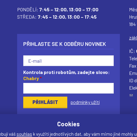
PONDĚLÍ:
7:45 – 12:00,
13:00 – 17:00
Měs
STŘEDA:
7:45 – 12:00,
13:00 – 17:45
Hru
184
zák
PŘIHLASTE SE K ODBĚRU NOVINEK
IČ:
Tel
Fax
Kontrola proti robotům, zadejte slovo:
Ema
Chabry
*
ID 
Ele
(
podmínky užití
o
d
k
Cookies
a
z
ebují váš
souhlas
k využití jednotlivých dat, aby vám mimo jiné mohly u