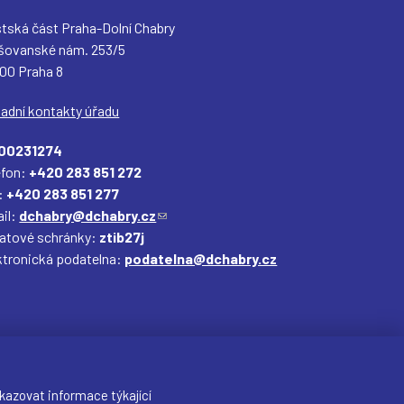
tská část Praha-Dolní Chabry
šovanské nám. 253/5
 00 Praha 8
ladní kontakty úřadu
00231274
efon:
+420 283 851 272
:
+420 283 851 277
il:
dchabry@dchabry.cz
(
datové schránky:
ztib27j
o
ktronická podatelna:
podatelna@dchabry.cz
d
k
a
z
o
d
e
kazovat informace týkající