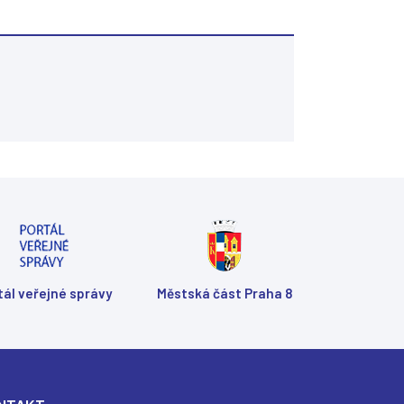
Shar
Shar
Shar
Sen
Prin
tál veřejné správy
Městská část Praha 8