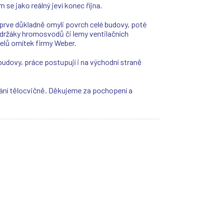
se jako reálný jeví konec října.
ejprve důkladně omyli povrch celé budovy, poté
, držáky hromosvodů či lemy ventilačních
telů omítek firmy Weber.
 budovy, práce postupují i na východní straně
rání tělocvičně. Děkujeme za pochopení a