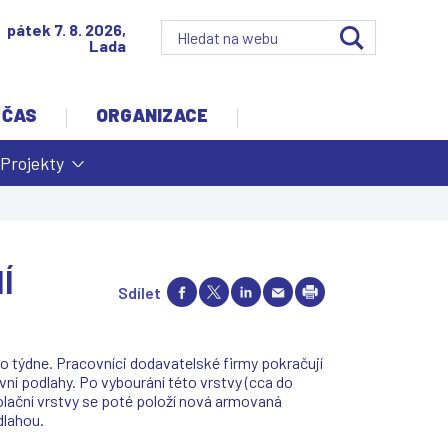
pátek 7. 8. 2026,
Lada
 ČAS
ORGANIZACE
Projekty
Í
Sdílet
ho týdne. Pracovníci dodavatelské firmy pokračují
vní podlahy. Po vybourání této vrstvy (cca do
zolační vrstvy se poté položí nová armovaná
dlahou.