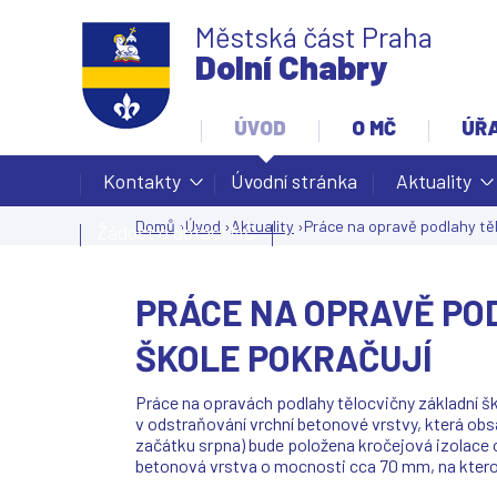
Městská část Praha
Dolní Chabry
ÚVOD
O MČ
ÚŘ
Kontakty
Úvodní stránka
Aktuality
Domů
›
Úvod
›
Aktuality
›
Práce na opravě podlahy těl
Žádost o dotaci MČ
Jste
zde
PRÁCE NA OPRAVĚ PO
ŠKOLE POKRAČUJÍ
Práce na opravách podlahy tělocvičny základní ško
v odstraňování vrchní betonové vrstvy, která obsa
začátku srpna) bude položena kročejová izolace o 
betonová vrstva o mocnosti cca 70 mm, na ktero