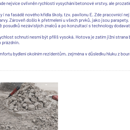
e nejvíce ovlivněn rychlostí vysychání betonové vrstvy, ale prozatím 
 i na fasádě nového křídla školy, tzv. pavilonu E. Zde pracovníci n
barvy. Zároveň došlo k přetmelení u všech prvků, jako jsou parapety
dě posudků nezávislých znalců a po konzultaci s technology dodava
rychlost schnutí nesmí být příliš vysoká. Hotova je zatím jižní strana
 prázdnin.
fortu bydlení okolním rezidentům, zejména v důsledku hluku z bou