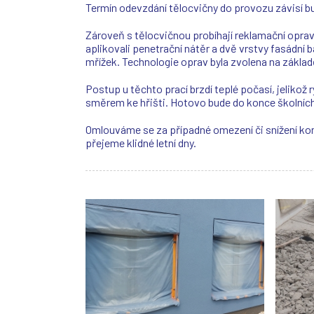
Termín odevzdání tělocvičny do provozu závisí bud
Zároveň s tělocvičnou probíhají reklamační opravy
aplikovali penetrační nátěr a dvě vrstvy fasádní 
mřížek. Technologie oprav byla zvolena na zákla
Postup u těchto prací brzdí teplé počasí, jelikož 
směrem ke hřišti. Hotovo bude do konce školních
Omlouváme se za případné omezení či snížení kom
přejeme klidné letní dny.