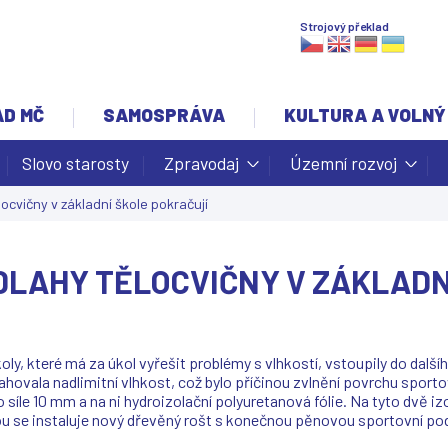
Jump to navigation
Strojový překlad
AD MČ
SAMOSPRÁVA
KULTURA A VOLNÝ
Slovo starosty
Zpravodaj
Územní rozvoj
ocvičny v základní škole pokračují
DLAHY TĚLOCVIČNY V ZÁKLADN
ly, které má za úkol vyřešit problémy s vlhkostí, vstoupily do další
hovala nadlimitní vlhkost, což bylo příčinou zvlnění povrchu sporto
síle 10 mm a na ni hydroizolační polyuretanová fólie. Na tyto dvě i
u se instaluje nový dřevěný rošt s konečnou pěnovou sportovní po