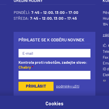
ÚŘEDNÍ HODINY
KO
PONDĚLÍ:
7:45 – 12:00,
13:00 – 17:00
Měs
STŘEDA:
7:45 – 12:00,
13:00 – 17:45
Hru
184
zák
PŘIHLASTE SE K ODBĚRU NOVINEK
IČ:
Tel
Fax
Kontrola proti robotům, zadejte slovo:
Ema
Chabry
*
ID 
Ele
(
podmínky užití
o
d
k
Cookies
a