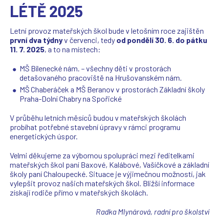
LÉTĚ 2025
Letní provoz mateřských škol bude v letošním roce zajištěn
první dva týdny
v červenci, tedy
od pondělí 30. 6. do pátku
11. 7. 2025
, a to na místech:
MŠ Bílenecké nám. – všechny děti v prostorách
detašovaného pracoviště na Hrušovanském nám.
MŠ Chaberáček a MŠ Beranov v prostorách Základní školy
Praha-Dolní Chabry na Spořické
V průběhu letních měsíců budou v mateřských školách
probíhat potřebné stavební úpravy v rámci programu
energetických úspor.
Velmi děkujeme za výbornou spolupráci mezi ředitelkami
mateřských škol paní Baxové, Kalábové, Vašíčkové a základní
školy paní Chaloupecké. Situace je výjimečnou možností, jak
vylepšit provoz našich mateřských škol. Bližší informace
získají rodiče přímo v mateřských školách.
Radka Mlynárová, radní pro školství