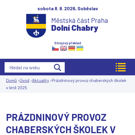
Jump to navigation
sobota 8. 8. 2026,
Soběslav
Městská část Praha
Dolní Chabry
Strojový překlad
Domů
›
Úvod
›
Aktuality
›
Prázdninový provoz chaberských školek
v létě 2025
Jste
zde
PRÁZDNINOVÝ PROVOZ
CHABERSKÝCH ŠKOLEK V