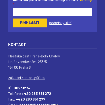
*
podmínky užití
KONTAKT
Městská část Praha-Dolní Chabry
Hrušovanské nám. 253/5
184 00 Praha 8
základní kontakty úřadu
IČ:
00231274
Telefon:
+420 283 851 272
Fax:
+420 283 851 277
Email:
dchabry@dchabry.cz
(