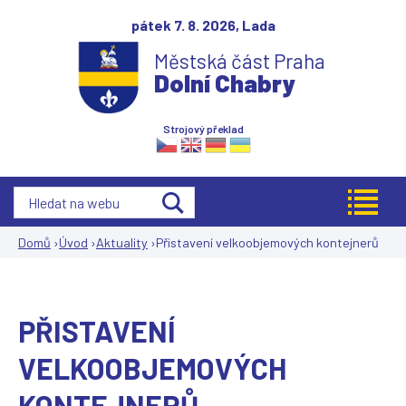
Jump to navigation
pátek 7. 8. 2026,
Lada
Městská část Praha
Dolní Chabry
Strojový překlad
Domů
›
Úvod
›
Aktuality
›
Přistavení velkoobjemových kontejnerů
Jste
zde
PŘISTAVENÍ
VELKOOBJEMOVÝCH
KONTEJNERŮ