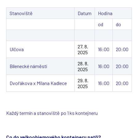
)
e
v
v
n
Stanoviště
Datum
Hodina
n
o
o
v
od
do
v
é
é
m
m
o
o
k
27. 8.
Ulčova
16:00
20:00
k
n
2025
n
ě
ě
)
28. 8.
Bílenecké náměstí
16:00
20:00
)
2025
29. 8.
Dvořákova x Milana Kadlece
16:00
20:00
2025
Každý termín a stanoviště po 1 ks kontejneru
Co do velkoobjemového kontejneru patří?