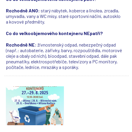
(
(
(
(
Rozhodně ANO:
starý nábytek, koberce a linolea, zrcadla,
umyvadla, vany a WC mísy, staré sportovní náčiní, autosklo
a kovové předměty.
Co do velkoobjemového kontejneru NEpatří?
Rozhodně NE:
živnostenský odpad, nebezpečný odpad
(např.: autobaterie, zářivky, barvy, rozpouštědla, motorové
oleje a obaly od nich), bioodpad, stavební odpad, dále pak
pneumatiky, elektrospotřebiče, televizory a PC monitory,
počítače, lednice, mrazáky a sporáky.