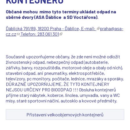
Občané mohou mimo tyto termíny ukládat odpad na
sběrné dvory (ASA Ďáblice a SD Voctářova).
Ďáblická 791/89, 18200 Praha - Ďáblice, E-mail:
(
praha@asa-
cz.cz
(
Telefon: 283 061 301
(
T
o
T
e
d
e
n
k
n
t
a
t
o
Současně upozorňujeme občany, že zde není možné odložit
z
o
o
živnostenský odpad, nebezpečný odpad (autobaterie,
o
o
d
zářivky, barvy, rozpouštědla, motorové oleje a obaly od nich),
d
d
k
stavební odpad, ani pneumatiky, elektrospotřebiče,
e
k
a
televizory, pc monitory, počítače, lednice, mrazáky a sporáky.
š
a
z
DŮRAZNĚ UPOZORŇUJEME, ŽE TYTO KONTEJNERY
l
z
s
NEJSOU URČENY PRO BIOODPAD !!! Obsluha kontejnerů
e
s
e
přijme starý nábytek, koberce, linolea, umyvadla, vany a WC
e
e
o
mísy, staré sportovní náčiní, autosklo a kovové předměty.
-
o
t
m
t
e
Přistavení velkoobjemových kontejnerů
a
e
v
i
v
ř
l
ř
e