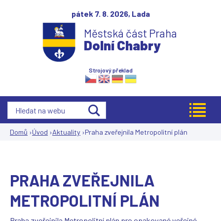
Jump to navigation
pátek 7. 8. 2026,
Lada
Městská část Praha
Dolní Chabry
Strojový překlad
Domů
›
Úvod
›
Aktuality
›
Praha zveřejnila Metropolitní plán
Jste
zde
PRAHA ZVEŘEJNILA
METROPOLITNÍ PLÁN
Praha zveřejnila Metropolitní plán pro opakované veřejné