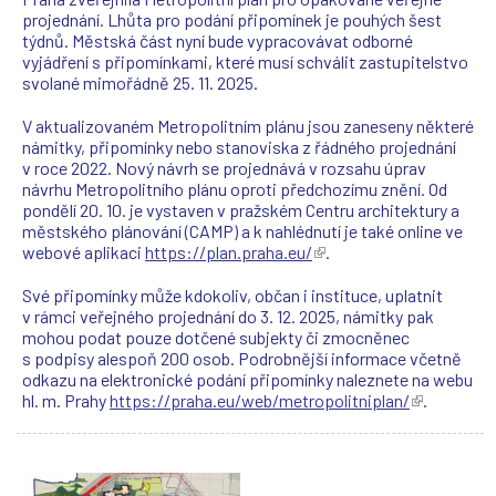
projednání. Lhůta pro podání připomínek je pouhých šest
týdnů. Městská část nyní bude vypracovávat odborné
vyjádření s připomínkami, které musí schválit zastupitelstvo
svolané mimořádně 25. 11. 2025.
V aktualizovaném Metropolitním plánu jsou zaneseny některé
námitky, připomínky nebo stanoviska z řádného projednání
v roce 2022. Nový návrh se projednává v rozsahu úprav
návrhu Metropolitního plánu oproti předchozímu znění. Od
pondělí 20. 10. je vystaven v pražském Centru architektury a
městského plánování (CAMP) a k nahlédnutí je také online ve
webové aplikaci
https://plan.praha.eu/
(
.
T
e
Své připomínky může kdokoliv, občan i instituce, uplatnit
n
v rámci veřejného projednání do 3. 12. 2025, námitky pak
t
mohou podat pouze dotčené subjekty či zmocněnec
o
s podpisy alespoň 200 osob. Podrobnější informace včetně
o
odkazu na elektronické podání připomínky naleznete na webu
d
hl. m. Prahy
https://praha.eu/web/metropolitniplan/
(
.
k
T
a
e
z
n
s
t