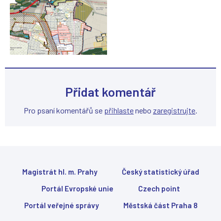
e
o
o
o
t
d
e
k
v
a
ř
z
e
s
v
e
n
o
o
t
Přidat komentář
v
e
é
v
Pro psaní komentářů se
přihlaste
nebo
zaregistrujte
.
m
ř
o
e
k
v
n
n
ě
o
)
v
Magistrát hl. m. Prahy
Český statistický úřad
é
m
Portál Evropské unie
Czech point
o
k
Portál veřejné správy
Městská část Praha 8
n
ě