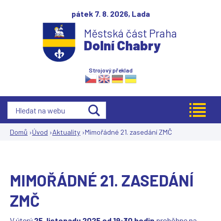
Jump to navigation
pátek 7. 8. 2026,
Lada
Městská část Praha
Dolní Chabry
Strojový překlad
Domů
›
Úvod
›
Aktuality
›
Mimořádné 21. zasedání ZMČ
Jste
zde
MIMOŘÁDNÉ 21. ZASEDÁNÍ
ZMČ
V úterý
25. listopadu 2025 od 19:30 hodin
proběhne na