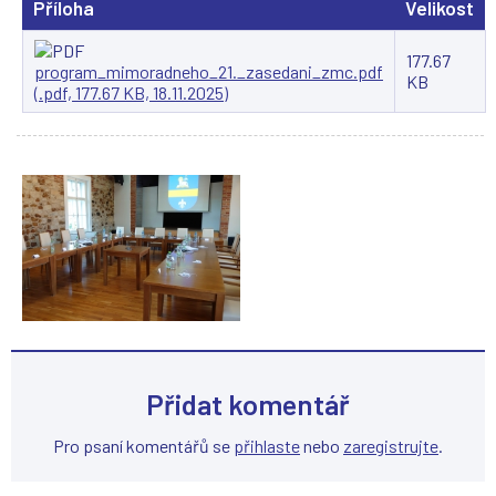
Příloha
Velikost
177.67
program_mimoradneho_21._zasedani_zmc.pdf
KB
(.pdf, 177.67 KB, 18.11.2025)
Přidat komentář
Pro psaní komentářů se
přihlaste
nebo
zaregistrujte
.