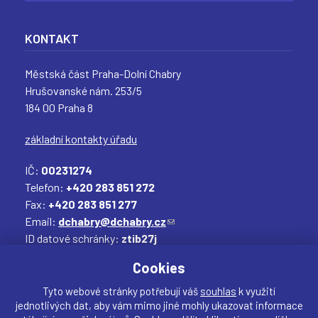
KONTAKT
Městská část Praha-Dolní Chabry
Hrušovanské nám. 253/5
184 00 Praha 8
základní kontakty úřadu
IČ:
00231274
Telefon:
+420 283 851 272
Fax:
+420 283 851 277
Email:
dchabry@dchabry.cz
(
ID datové schránky:
ztib27j
o
Elektronická podatelna:
podatelna@dchabry.cz
d
(
Cookies
k
o
a
d
Tyto webové stránky potřebují váš
souhlas
k využití
jednotlivých dat, aby vám mimo jiné mohly ukazovat informace
z
k