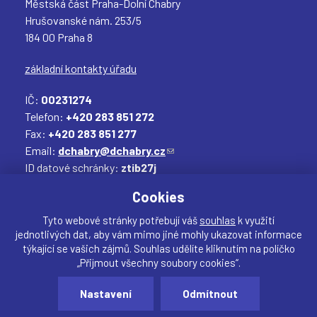
Městská část Praha-Dolní Chabry
Hrušovanské nám. 253/5
184 00 Praha 8
základní kontakty úřadu
IČ:
00231274
Telefon:
+420 283 851 272
Fax:
+420 283 851 277
Email:
dchabry@dchabry.cz
(
ID datové schránky:
ztib27j
o
Elektronická podatelna:
podatelna@dchabry.cz
d
(
Cookies
k
o
a
d
Tyto webové stránky potřebují váš
souhlas
k využití
jednotlivých dat, aby vám mimo jiné mohly ukazovat informace
z
k
týkající se vašich zájmů. Souhlas udělíte kliknutím na políčko
o
a
„Přijmout všechny soubory cookies“.
d
z
Sdílet
e
o
Nastavení
Odmítnout
Vytvořil:
drualas.cz
š
d
Webdesigner:
našli jste chybu? Máte náměty, či