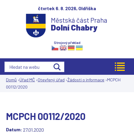
Jump to navigation
čtvrtek 6. 8. 2026,
Oldřiška
Městská část Praha
Dolní Chabry
Strojový překlad
Domů
›
Úřad MČ
›
Otevřený úřad
›
Žádosti o informace
›
MCPCH
00112/2020
Jste
zde
MCPCH 00112/2020
Datum:
27.01.2020