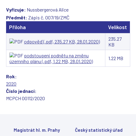
Vyřizuje:
Nussbergerová Alice
Předmět:
Zápis č. 007/19/ZMČ
Příloha
Velikost
235.27
odpověď (.pdf, 235.27 KB, 28.01.2020)
KB
podstoupení podnětu na změnu
1.22 MB
územního plánu (.pdf, 1.22 MB, 28.01.2020)
Rok:
2020
Číslo jednací:
MCPCH 00112/2020
Magistrát hl. m. Prahy
Český statistický úřad