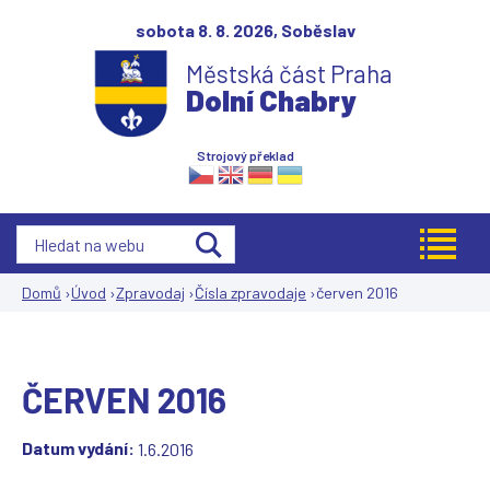
Jump to navigation
sobota 8. 8. 2026,
Soběslav
Městská část Praha
Dolní Chabry
Strojový překlad
Domů
›
Úvod
›
Zpravodaj
›
Čísla zpravodaje
›
červen 2016
Jste
zde
ČERVEN 2016
Datum vydání:
1.6.2016