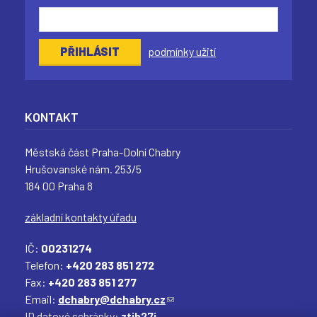
podmínky užití
KONTAKT
Městská část Praha-Dolní Chabry
Hrušovanské nám. 253/5
184 00 Praha 8
základní kontakty úřadu
IČ:
00231274
Telefon:
+420 283 851 272
Fax:
+420 283 851 277
Email:
dchabry@dchabry.cz
(
ID datové schránky:
ztib27j
o