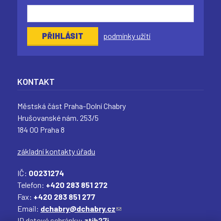
podmínky užití
KONTAKT
Městská část Praha-Dolní Chabry
Hrušovanské nám. 253/5
184 00 Praha 8
základní kontakty úřadu
IČ:
00231274
Telefon:
+420 283 851 272
Fax:
+420 283 851 277
Email:
dchabry@dchabry.cz
(
ID datové schránky:
ztib27j
o