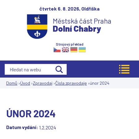
Jump to navigation
čtvrtek 6. 8. 2026,
Oldřiška
Městská část Praha
Dolní Chabry
Strojový překlad
Domů
›
Úvod
›
Zpravodaj
›
Čísla zpravodaje
›
únor 2024
Jste
zde
ÚNOR 2024
Datum vydání:
1.2.2024